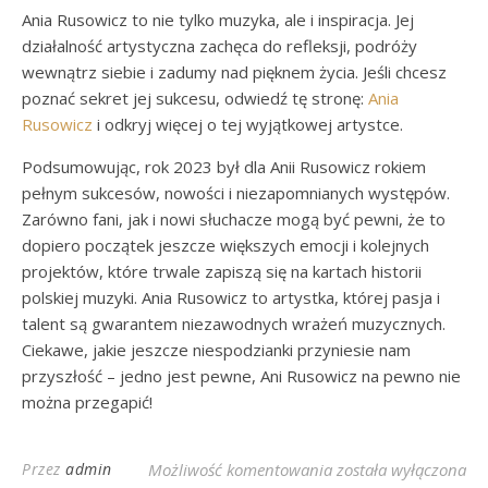
Ania Rusowicz to nie tylko muzyka, ale i inspiracja. Jej
działalność artystyczna zachęca do refleksji, podróży
wewnątrz siebie i zadumy nad pięknem życia. Jeśli chcesz
poznać sekret jej sukcesu, odwiedź tę stronę:
Ania
Rusowicz
i odkryj więcej o tej wyjątkowej artystce.
Podsumowując, rok 2023 był dla Anii Rusowicz rokiem
pełnym sukcesów, nowości i niezapomnianych występów.
Zarówno fani, jak i nowi słuchacze mogą być pewni, że to
dopiero początek jeszcze większych emocji i kolejnych
projektów, które trwale zapiszą się na kartach historii
polskiej muzyki. Ania Rusowicz to artystka, której pasja i
talent są gwarantem niezawodnych wrażeń muzycznych.
Ciekawe, jakie jeszcze niespodzianki przyniesie nam
przyszłość – jedno jest pewne, Ani Rusowicz na pewno nie
można przegapić!
Ania Rusowicz: Najn
Przez
admin
Możliwość komentowania
została wyłączona