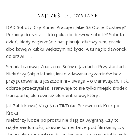
NAJCZĘŚCIEJ CZYTANE
DPD Soboty: Czy Kurier Pracuje i Jakie Są Opcje Dostawy?
Poranny dreszcz — kto puka do drzwi w sobotę? Sobota:
dzień, kiedy większość z nas planuje dłuższy sen, pranie
albo kawę w kubku większym niż życie. A tu nagle dzwonek
do drzwi — …
Sennik Tramwaj: Znaczenie Snów o Jazdach i Przystankach
Niektórzy śnią o lataniu, inni o zdawaniu egzaminów bez
przygotowania, a jeszcze inni – uwaga – o tramwajach. Tak,
dobrze przeczytałaś. Tramwaje to nie tylko miejski środek
transportu, ale również element snów, który …
Jak Zablokować Kogoś na TikToku: Przewodnik Krok po
Kroku
Niektórzy ludzie po prostu nie dają za wygraną. Czy to
ciągłe wiadomości, dziwne komentarze pod filmikami, czy
absurdalne zaczepki podczas live’ów – czasem użytkownik