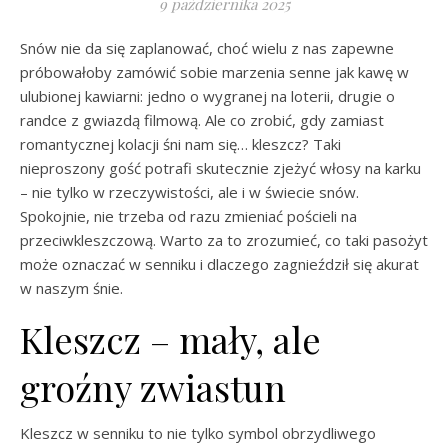
9 października 2025
Snów nie da się zaplanować, choć wielu z nas zapewne
próbowałoby zamówić sobie marzenia senne jak kawę w
ulubionej kawiarni: jedno o wygranej na loterii, drugie o
randce z gwiazdą filmową. Ale co zrobić, gdy zamiast
romantycznej kolacji śni nam się… kleszcz? Taki
nieproszony gość potrafi skutecznie zjeżyć włosy na karku
– nie tylko w rzeczywistości, ale i w świecie snów.
Spokojnie, nie trzeba od razu zmieniać pościeli na
przeciwkleszczową. Warto za to zrozumieć, co taki pasożyt
może oznaczać w senniku i dlaczego zagnieździł się akurat
w naszym śnie.
Kleszcz – mały, ale
groźny zwiastun
Kleszcz w senniku to nie tylko symbol obrzydliwego