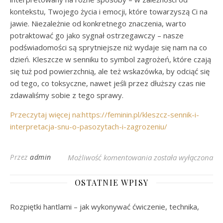
kontekstu, Twojego życia i emocji, które towarzyszą Ci na
jawie. Niezależnie od konkretnego znaczenia, warto
potraktować go jako sygnał ostrzegawczy – nasze
podświadomości są sprytniejsze niż wydaje się nam na co
dzień. Kleszcze w senniku to symbol zagrożeń, które czają
się tuż pod powierzchnią, ale też wskazówka, by odciąć się
od tego, co toksyczne, nawet jeśli przez dłuższy czas nie
zdawaliśmy sobie z tego sprawy.
Przeczytaj więcej na:https://feminin.pl/kleszcz-sennik-i-
interpretacja-snu-o-pasozytach-i-zagrozeniu/
Co oznacza kleszcz w
Przez
admin
Możliwość komentowania
została wyłączona
OSTATNIE WPISY
Rozpiętki hantlami – jak wykonywać ćwiczenie, technika,