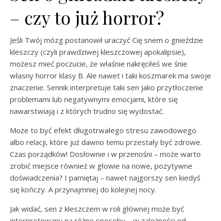
– czy to już horror?
Jeśli Twój mózg postanowił uraczyć Cię snem o gnieździe
kleszczy (czyli prawdziwej kleszczowej apokalipsie),
możesz mieć poczucie, że właśnie nakręciłeś we śnie
własny horror klasy B. Ale nawet i taki koszmarek ma swoje
znaczenie. Sennik interpretuje taki sen jako przytłoczenie
problemami lub negatywnymi emocjami, które się
nawarstwiają i z których trudno się wydostać.
Może to być efekt długotrwałego stresu zawodowego
albo relacji, które już dawno temu przestały być zdrowe.
Czas porządków! Dosłownie i w przenośni – może warto
zrobić miejsce również w głowie na nowe, pozytywne
doświadczenia? I pamiętaj – nawet najgorszy sen kiedyś
się kończy. A przynajmniej do kolejnej nocy.
Jak widać, sen z kleszczem w roli głównej może być
interpretowany na różne sposoby – w zależności od