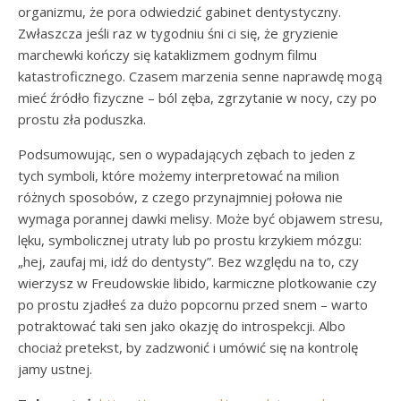
organizmu, że pora odwiedzić gabinet dentystyczny.
Zwłaszcza jeśli raz w tygodniu śni ci się, że gryzienie
marchewki kończy się kataklizmem godnym filmu
katastroficznego. Czasem marzenia senne naprawdę mogą
mieć źródło fizyczne – ból zęba, zgrzytanie w nocy, czy po
prostu zła poduszka.
Podsumowując, sen o wypadających zębach to jeden z
tych symboli, które możemy interpretować na milion
różnych sposobów, z czego przynajmniej połowa nie
wymaga porannej dawki melisy. Może być objawem stresu,
lęku, symbolicznej utraty lub po prostu krzykiem mózgu:
„hej, zaufaj mi, idź do dentysty”. Bez względu na to, czy
wierzysz w Freudowskie libido, karmiczne plotkowanie czy
po prostu zjadłeś za dużo popcornu przed snem – warto
potraktować taki sen jako okazję do introspekcji. Albo
chociaż pretekst, by zadzwonić i umówić się na kontrolę
jamy ustnej.