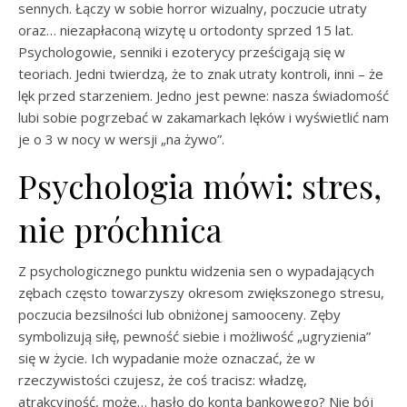
sennych. Łączy w sobie horror wizualny, poczucie utraty
oraz… niezapłaconą wizytę u ortodonty sprzed 15 lat.
Psychologowie, senniki i ezoterycy prześcigają się w
teoriach. Jedni twierdzą, że to znak utraty kontroli, inni – że
lęk przed starzeniem. Jedno jest pewne: nasza świadomość
lubi sobie pogrzebać w zakamarkach lęków i wyświetlić nam
je o 3 w nocy w wersji „na żywo”.
Psychologia mówi: stres,
nie próchnica
Z psychologicznego punktu widzenia sen o wypadających
zębach często towarzyszy okresom zwiększonego stresu,
poczucia bezsilności lub obniżonej samooceny. Zęby
symbolizują siłę, pewność siebie i możliwość „ugryzienia”
się w życie. Ich wypadanie może oznaczać, że w
rzeczywistości czujesz, że coś tracisz: władzę,
atrakcyjność, może… hasło do konta bankowego? Nie bój