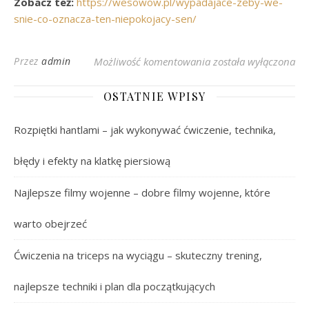
Zobacz też:
https://wesowow.pl/wypadajace-zeby-we-
snie-co-oznacza-ten-niepokojacy-sen/
Co Oznacza Sen o Wy
Przez
admin
Możliwość komentowania
została wyłączona
OSTATNIE WPISY
Rozpiętki hantlami – jak wykonywać ćwiczenie, technika,
błędy i efekty na klatkę piersiową
Najlepsze filmy wojenne – dobre filmy wojenne, które
warto obejrzeć
Ćwiczenia na triceps na wyciągu – skuteczny trening,
najlepsze techniki i plan dla początkujących