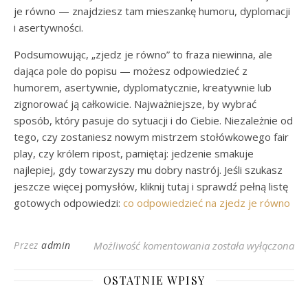
je równo — znajdziesz tam mieszankę humoru, dyplomacji
i asertywności.
Podsumowując, „zjedz je równo” to fraza niewinna, ale
dająca pole do popisu — możesz odpowiedzieć z
humorem, asertywnie, dyplomatycznie, kreatywnie lub
zignorować ją całkowicie. Najważniejsze, by wybrać
sposób, który pasuje do sytuacji i do Ciebie. Niezależnie od
tego, czy zostaniesz nowym mistrzem stołówkowego fair
play, czy królem ripost, pamiętaj: jedzenie smakuje
najlepiej, gdy towarzyszy mu dobry nastrój. Jeśli szukasz
jeszcze więcej pomysłów, kliknij tutaj i sprawdź pełną listę
gotowych odpowiedzi:
co odpowiedzieć na zjedz je równo
Czy Wiesz, Co Odpowi
Przez
admin
Możliwość komentowania
została wyłączona
OSTATNIE WPISY