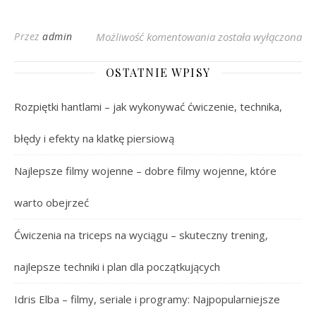
Gdzie Rosną Pistacje:
Przez
admin
Możliwość komentowania
została wyłączona
OSTATNIE WPISY
Rozpiętki hantlami – jak wykonywać ćwiczenie, technika,
błędy i efekty na klatkę piersiową
Najlepsze filmy wojenne – dobre filmy wojenne, które
warto obejrzeć
Ćwiczenia na triceps na wyciągu – skuteczny trening,
najlepsze techniki i plan dla początkujących
Idris Elba – filmy, seriale i programy: Najpopularniejsze