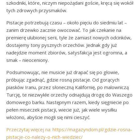
szkodniki, które, niczym niepożądani goście, kręcą się wokół
tych zdrowych przysmaków.
Pistacje potrzebują czasu – około pięciu do siedmiu lat –
zanim drzewko zacznie owocować. To jak czekanie na
premierę ulubionej serii, tyle że zamiast nowych odcinków,
dostajemy tony pysznych orzechów. Jednak gdy już
nadejdzie moment zbiorów, satysfakcja jest ogromna, a
smak – nieoceniony.
Podsumowując, nie musicie już drapać się po głowie,
próbując zgadnąć, gdzie rosną pistacje. Od gorących
piasków Iranu, przez słoneczną Kalifornię, po malowniczą
Turcję, te niezwykłe orzechy odnajdują drogę do Waszego
domowego barku. Następnym razem, kiedy sięgniecie po
pełen miseczek pistacji, wiecie już, jak wiele wysiłku
włożono, abyście mogli się nimi cieszyć.
Przeczytaj więcej na: https://magazyndom.pl/gdzie-rosna-
pistacje-co-nalezy-o-nich-wiedziec/