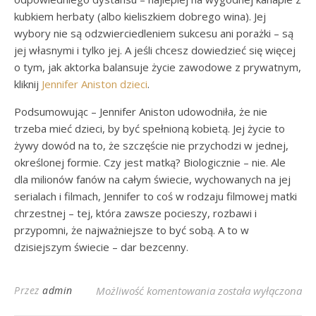
kubkiem herbaty (albo kieliszkiem dobrego wina). Jej
wybory nie są odzwierciedleniem sukcesu ani porażki – są
jej własnymi i tylko jej. A jeśli chcesz dowiedzieć się więcej
o tym, jak aktorka balansuje życie zawodowe z prywatnym,
kliknij
Jennifer Aniston dzieci
.
Podsumowując – Jennifer Aniston udowodniła, że nie
trzeba mieć dzieci, by być spełnioną kobietą. Jej życie to
żywy dowód na to, że szczęście nie przychodzi w jednej,
określonej formie. Czy jest matką? Biologicznie – nie. Ale
dla milionów fanów na całym świecie, wychowanych na jej
serialach i filmach, Jennifer to coś w rodzaju filmowej matki
chrzestnej – tej, która zawsze pocieszy, rozbawi i
przypomni, że najważniejsze to być sobą. A to w
dzisiejszym świecie – dar bezcenny.
Jennifer Aniston o Ma
Przez
admin
Możliwość komentowania
została wyłączona