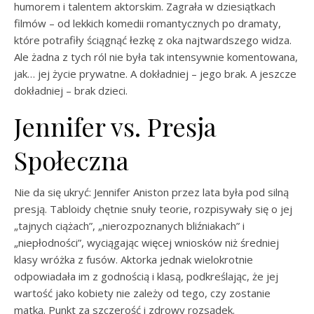
humorem i talentem aktorskim. Zagrała w dziesiątkach
filmów – od lekkich komedii romantycznych po dramaty,
które potrafiły ściągnąć łezkę z oka najtwardszego widza.
Ale żadna z tych ról nie była tak intensywnie komentowana,
jak… jej życie prywatne. A dokładniej – jego brak. A jeszcze
dokładniej – brak dzieci.
Jennifer vs. Presja
Społeczna
Nie da się ukryć: Jennifer Aniston przez lata była pod silną
presją. Tabloidy chętnie snuły teorie, rozpisywały się o jej
„tajnych ciążach”, „nierozpoznanych bliźniakach” i
„niepłodności”, wyciągając więcej wniosków niż średniej
klasy wróżka z fusów. Aktorka jednak wielokrotnie
odpowiadała im z godnością i klasą, podkreślając, że jej
wartość jako kobiety nie zależy od tego, czy zostanie
matką. Punkt za szczerość i zdrowy rozsądek.