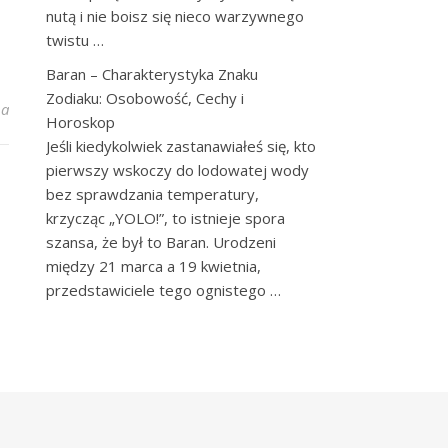
nutą i nie boisz się nieco warzywnego
twistu …
Baran – Charakterystyka Znaku
Zodiaku: Osobowość, Cechy i
ka: Przełamywanie Barier w Polskim Showbiznesie
na
Horoskop
Jeśli kiedykolwiek zastanawiałeś się, kto
pierwszy wskoczy do lodowatej wody
bez sprawdzania temperatury,
krzycząc „YOLO!”, to istnieje spora
szansa, że był to Baran. Urodzeni
między 21 marca a 19 kwietnia,
przedstawiciele tego ognistego …