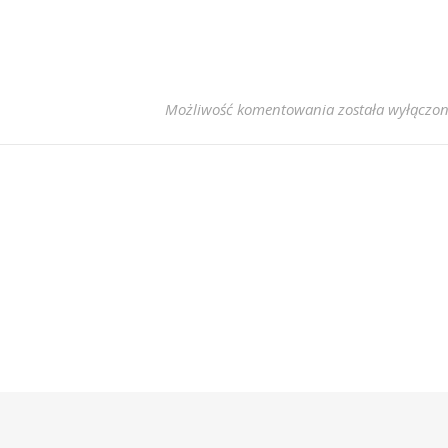
Joanna Kudzbals
Możliwość komentowania
została wyłączo