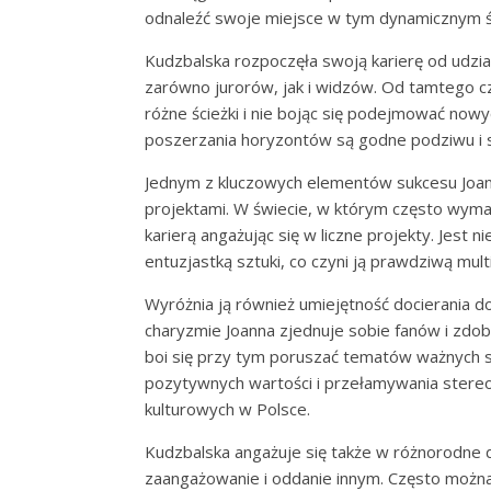
odnaleźć swoje miejsce w tym dynamicznym ś
Kudzbalska rozpoczęła swoją karierę od udzia
zarówno jurorów, jak i widzów. Od tamtego cz
różne ścieżki i nie bojąc się podejmować now
poszerzania horyzontów są godne podziwu i st
Jednym z kluczowych elementów sukcesu Joan
projektami. W świecie, w którym często wymaga
karierą angażując się w liczne projekty. Jest n
entuzjastką sztuki, co czyni ją prawdziwą multi
Wyróżnia ją również umiejętność docierania 
charyzmie Joanna zjednuje sobie fanów i zdob
boi się przy tym poruszać tematów ważnych 
pozytywnych wartości i przełamywania stereo
kulturowych w Polsce.
Kudzbalska angażuje się także w różnorodne d
zaangażowanie i oddanie innym. Często można