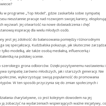
wiecie?
łu w programie „Top Model”, gdzie zaskarbiła sobie sympatię
asu nieustannie pracuje nad rozwojem swojej kariery, eksplorują
ych wyzwań. Jej otwartość na nowe doświadczenia i chęć
anowią inspirację dla wielu młodych osób.
ny jest jej zdolność do balansowania pomiędzy różnorodnymi
 się specjalizacji, Kudzbalska pokazuje, jak skutecznie zarządz
ie tylko modelką, ale także osobą medialną, influencerką i
talentką na polskiej scenie.
do szerokiego grona odbiorców. Dzięki pozytywnemu nastawieniu i
ywa sympatię zarówno młodszych, jak i starszych generacji. Nie
społecznie, wykorzystując swoją popularność do promowania
typów. W ten sposób przyczynia się do zmian społecznych i
ziałania charytatywne, co jest kolejnym dowodem na jej
 ją zobaczyć na wydarzeniach wspierających ważne inicjatywy, c