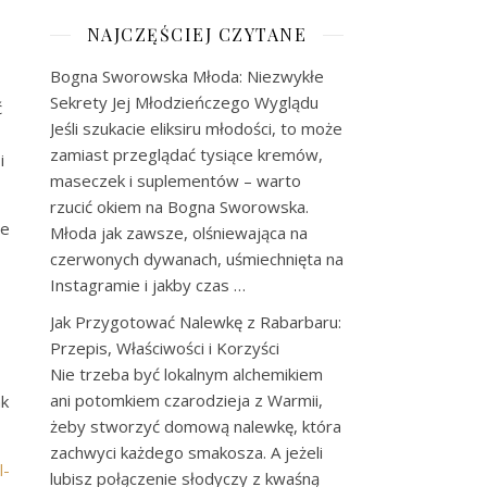
NAJCZĘŚCIEJ CZYTANE
Bogna Sworowska Młoda: Niezwykłe
Sekrety Jej Młodzieńczego Wyglądu
ć
Jeśli szukacie eliksiru młodości, to może
zamiast przeglądać tysiące kremów,
i
maseczek i suplementów – warto
rzucić okiem na Bogna Sworowska.
le
Młoda jak zawsze, olśniewająca na
czerwonych dywanach, uśmiechnięta na
Instagramie i jakby czas …
Jak Przygotować Nalewkę z Rabarbaru:
Przepis, Właściwości i Korzyści
Nie trzeba być lokalnym alchemikiem
ani potomkiem czarodzieja z Warmii,
ak
żeby stworzyć domową nalewkę, która
zachwyci każdego smakosza. A jeżeli
l-
lubisz połączenie słodyczy z kwaśną