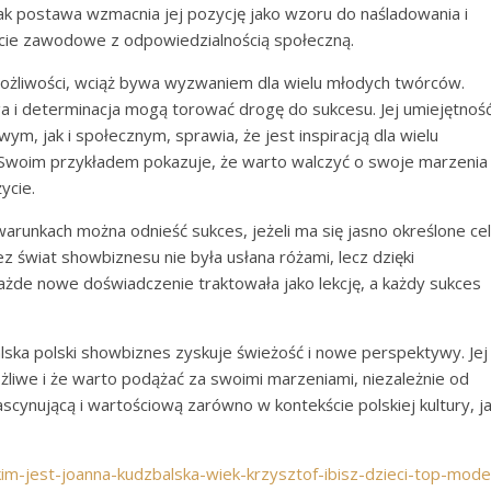
Tak postawa wzmacnia jej pozycję jako wzoru do naśladowania i
cie zawodowe z odpowiedzialnością społeczną.
możliwości, wciąż bywa wyzwaniem dla wielu młodych twórców.
a i determinacja mogą torować drogę do sukcesu. Jej umiejętnoś
ym, jak i społecznym, sprawia, że jest inspiracją dla wielu
. Swoim przykładem pokazuje, że warto walczyć o swoje marzenia 
ycie.
runkach można odnieść sukces, jeżeli ma się jasno określone ce
ez świat showbiznesu nie była usłana różami, lecz dzięki
Każde nowe doświadczenie traktowała jako lekcję, a każdy sukces
ska polski showbiznes zyskuje świeżość i nowe perspektywy. Jej
żliwe i że warto podążać za swoimi marzeniami, niezależnie od
fascynującą i wartościową zarówno w kontekście polskiej kultury, j
im-jest-joanna-kudzbalska-wiek-krzysztof-ibisz-dzieci-top-mode