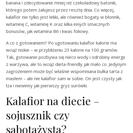
banana i zdecydowanie mniej niż czekoladowy batonik,
którego potem żałujesz przez resztę dnia. Co więcej,
kalafior nie tylko jest lekki, ale również bogaty w błonnik,
witaminę C, witaminę K oraz kilka innych smacznych
bonusów, jak witamina B6 i kwas foliowy.
A co z gotowaniem? Po ugotowaniu kalafior kalorie ma
wciąż niskie – w przybliżeniu 23 kalorie na 100 gramów.
Tak, gotowanie pozbywa się nieco wody i odrobiny energii
z warzywa, ale to wciąż dieta-friendly jak mało co. Jedynym
zagrożeniem może być właśnie wspomniana bułka tarta z
masłem – ale nie kalafior sam w sobie. On jest czysty jak
łza i niewinny jak pierwszy gryz surówki.
Kalafior na diecie –
sojusznik czy
sabotażysta?