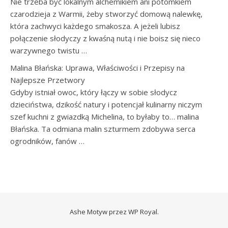
Nie trzeba być lokalnym alchemikiem ani potomkiem
czarodzieja z Warmii, żeby stworzyć domową nalewkę,
która zachwyci każdego smakosza. A jeżeli lubisz
połączenie słodyczy z kwaśną nutą i nie boisz się nieco
warzywnego twistu …
Malina Błańska: Uprawa, Właściwości i Przepisy na
Najlepsze Przetwory
Gdyby istniał owoc, który łączy w sobie słodycz
dzieciństwa, dzikość natury i potencjał kulinarny niczym
szef kuchni z gwiazdką Michelina, to byłaby to… malina
Błańska. Ta odmiana malin szturmem zdobywa serca
ogrodników, fanów …
Ashe Motyw przez
WP Royal
.