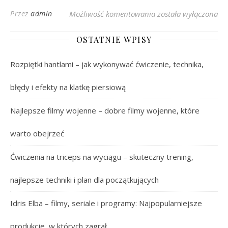
Kalafior Kalorie: Ile 
Przez
admin
Możliwość komentowania
została wyłączona
OSTATNIE WPISY
Rozpiętki hantlami – jak wykonywać ćwiczenie, technika,
błędy i efekty na klatkę piersiową
Najlepsze filmy wojenne – dobre filmy wojenne, które
warto obejrzeć
Ćwiczenia na triceps na wyciągu – skuteczny trening,
najlepsze techniki i plan dla początkujących
Idris Elba – filmy, seriale i programy: Najpopularniejsze
produkcje, w których zagrał