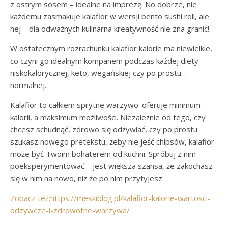
z ostrym sosem – idealne na imprezę. No dobrze, nie
każdemu zasmakuje kalafior w wersji bento sushi roll, ale
hej – dla odważnych kulinarna kreatywność nie zna granic!
W ostatecznym rozrachunku kalafior kalorie ma niewielkie,
co czyni go idealnym kompanem podczas każdej diety –
niskokalorycznej, keto, wegańskiej czy po prostu…
normalnej.
Kalafior to całkiem sprytne warzywo: oferuje minimum
kalorii, a maksimum możliwości. Niezależnie od tego, czy
chcesz schudnąć, zdrowo się odżywiać, czy po prostu
szukasz nowego pretekstu, żeby nie jeść chipsów, kalafior
może być Twoim bohaterem od kuchni. Spróbuj z nim
poeksperymentować – jest większa szansa, że zakochasz
się w nim na nowo, niż że po nim przytyjesz.
Zobacz też:https://meskiblog.pl/kalafior-kalorie-wartosci-
odzywcze-i-zdrowotne-warzywa/