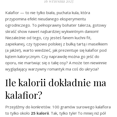
16 września 2025
Kalafior — to nie tylko biała, puchata kula, która
przypomina efekt nieudanego eksperymentu
ogrodniczego. To pełnoprawny bohater talerza, gotowy
skraść show nawet najbardziej wykwintnym daniom!
Niezależnie od tego, czy jesteś fanem kuchni fit,
zapiekanej, czy typowo polskiej z bułką tartą i masełkiem
(a jakże!), warto wiedzieć, jak prezentuje się kalafior pod
kątem kalorycznym. Czy naprawdę można go jeść do
oporu, nie martwiąc się o talię osy? A może ten niewinnie
wyglądający warzywny romantyk ma coś do ukrycia?
Ile kalorii dokładnie ma
kalafior?
Przejdźmy do konkretów. 100 gramów surowego kalafiora
to tylko około
25 kalorii
. Tak, tylko tyle! To mniej niż pół