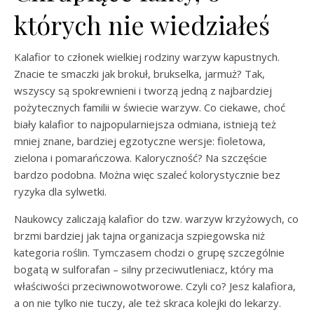
których nie wiedziałeś
Kalafior to członek wielkiej rodziny warzyw kapustnych.
Znacie te smaczki jak brokuł, brukselka, jarmuż? Tak,
wszyscy są spokrewnieni i tworzą jedną z najbardziej
pożytecznych familii w świecie warzyw. Co ciekawe, choć
biały kalafior to najpopularniejsza odmiana, istnieją też
mniej znane, bardziej egzotyczne wersje: fioletowa,
zielona i pomarańczowa. Kaloryczność? Na szczęście
bardzo podobna. Można więc szaleć kolorystycznie bez
ryzyka dla sylwetki.
Naukowcy zaliczają kalafior do tzw. warzyw krzyżowych, co
brzmi bardziej jak tajna organizacja szpiegowska niż
kategoria roślin. Tymczasem chodzi o grupę szczególnie
bogatą w sulforafan – silny przeciwutleniacz, który ma
właściwości przeciwnowotworowe. Czyli co? Jesz kalafiora,
a on nie tylko nie tuczy, ale też skraca kolejki do lekarzy.