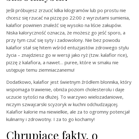
Jeśli próbujesz zrzucić kilka kilogramów lub po prostu nie
chcesz się rzucać na pizzę po 22:00 z wyrzutami sumienia,
kalafior powinien znaleźć się wysoko na liście zakupów.
Niska kaloryczność oznacza, że możesz go jeść sporo, a
przy tym czuć się syty i zadowolony. Nie bez powodu
kalafior stał się hitem wśród entuzjastów zdrowego stylu
życia – znajdziesz go w wersji jako ryż (tzw. kalafior rice),
pizzę z kalafiora, a nawet… puree, które w smaku nie
ustępuje temu ziemniaczanemu!
Dodatkowo, kalafior jest świetnym źródłem błonnika, który
wspomaga trawienie, obniża poziom cholesterolu i daje
uczucie sytości na dłużej. To warzywo wielozadaniowe,
niczym szwajcarski scyzoryk w kuchni odchudzającej.
Kalafior kalorie ma niewielkie, ale za to ogromny potencjał
kulinarny i zdrowotny. I za to go kochamy!
Chrupiące fakty, o