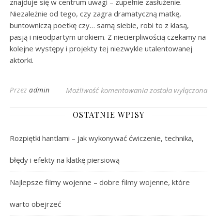
znajduje się w centrum uwagi – zupełnie zasłużenie.
Niezależnie od tego, czy zagra dramatyczną matkę,
buntowniczą poetkę czy… samą siebie, robi to z klasą,
pasją i nieodpartym urokiem. Z niecierpliwością czekamy na
kolejne występy i projekty tej niezwykle utalentowanej
aktorki.
Marta Konarska: Kari
Przez
admin
Możliwość komentowania
została wyłączona
OSTATNIE WPISY
Rozpiętki hantlami – jak wykonywać ćwiczenie, technika,
błędy i efekty na klatkę piersiową
Najlepsze filmy wojenne – dobre filmy wojenne, które
warto obejrzeć