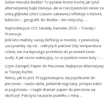
Gdzie mieszka Budda? To pytanie brzmi trochę jak tytuł
alternatywnej bajki Disneya, ale w rzeczywistości niesie za
sobą głębokie (choć czasem zabawne) refleksje o historii,
kulturze i… geografii. Bo Budda – ten mityczny, …
Najmodniejsze CCC Sandały Damskie 2023 – Trendy i
Promocje
Jeśli lato miałoby swoją definicję w modzie, z pewnością
zaczynałoby się od… odkrytych palców! Gdy temperatura
rośnie, nie ma lepszego pretekstu do przewietrzenia
szafy. A jak sezon wakacyjny, to oczywiście nowe buty – …
Czym Zastąpić Papier do Pieczenia: Najlepsze Alternatywy
w Twojej Kuchni
Wiesz, jak to jest. Przygotowujesz się psychicznie do
pieczenia – ciasto ubite, piekarnik nagrzany, przepis babci
w pogotowiu – i nagle dramat: papier do pieczenia się
skończył. Patrzysz na puste pudełko z miną …