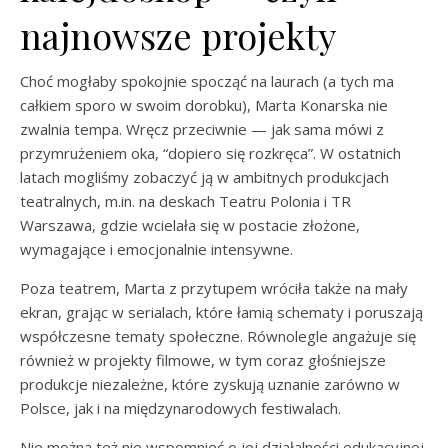
najnowsze projekty
Choć mogłaby spokojnie spocząć na laurach (a tych ma
całkiem sporo w swoim dorobku), Marta Konarska nie
zwalnia tempa. Wręcz przeciwnie — jak sama mówi z
przymrużeniem oka, “dopiero się rozkręca”. W ostatnich
latach mogliśmy zobaczyć ją w ambitnych produkcjach
teatralnych, m.in. na deskach Teatru Polonia i TR
Warszawa, gdzie wcielała się w postacie złożone,
wymagające i emocjonalnie intensywne.
Poza teatrem, Marta z przytupem wróciła także na mały
ekran, grając w serialach, które łamią schematy i poruszają
współczesne tematy społeczne. Równolegle angażuje się
również w projekty filmowe, w tym coraz głośniejsze
produkcje niezależne, które zyskują uznanie zarówno w
Polsce, jak i na międzynarodowych festiwalach.
Nie można też nie wspomnieć o jej działalności edukacyjnej