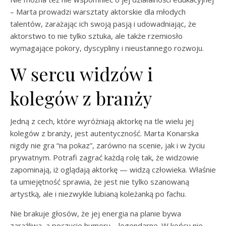
– Marta prowadzi warsztaty aktorskie dla młodych
talentów, zarażając ich swoją pasją i udowadniając, że
aktorstwo to nie tylko sztuka, ale także rzemiosło
wymagające pokory, dyscypliny i nieustannego rozwoju.
W sercu widzów i
kolegów z branży
Jedną z cech, które wyróżniają aktorkę na tle wielu jej
kolegów z branży, jest autentyczność. Marta Konarska
nigdy nie gra “na pokaz”, zarówno na scenie, jak i w życiu
prywatnym. Potrafi zagrać każdą rolę tak, że widzowie
zapominają, iż oglądają aktorkę — widzą człowieka. Właśnie
ta umiejętność sprawia, że jest nie tylko szanowaną
artystką, ale i niezwykle lubianą koleżanką po fachu.
Nie brakuje głosów, że jej energia na planie bywa
zaraźliwa, a poczucie humoru – legendarne. W końcu nie