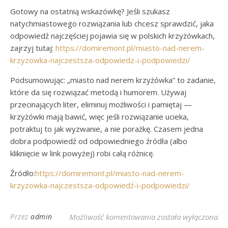
Gotowy na ostatnią wskazówkę? Jeśli szukasz
natychmiastowego rozwiązania lub chcesz sprawdzić, jaka
odpowiedź najczęściej pojawia się w polskich krzyżówkach,
zajrzyj tutaj:
https://domiremont.pl/miasto-nad-nerem-
krzyzowka-najczestsza-odpowiedz-i-podpowiedzi/
Podsumowując: „miasto nad nerem krzyżówka” to zadanie,
które da się rozwiązać metodą i humorem. Używaj
przecinających liter, eliminuj możliwości i pamiętaj —
krzyżówki mają bawić, więc jeśli rozwiązanie ucieka,
potraktuj to jak wyzwanie, a nie porażkę. Czasem jedna
dobra podpowiedź od odpowiedniego źródła (albo
kliknięcie w link powyżej) robi całą różnicę.
Źródło:
https://domiremont.pl/miasto-nad-nerem-
krzyzowka-najczestsza-odpowiedź-i-podpowiedzi/
Miasto Nad Nerem: R
Przez
admin
Możliwość komentowania
została wyłączona