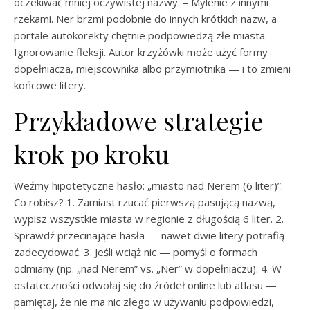
oczekiwać mniej oczywistej nazwy. – Mylenie z innymi
rzekami. Ner brzmi podobnie do innych krótkich nazw, a
portale autokorekty chętnie podpowiedzą złe miasta. –
Ignorowanie fleksji. Autor krzyżówki może użyć formy
dopełniacza, miejscownika albo przymiotnika — i to zmieni
końcowe litery.
Przykładowe strategie
krok po kroku
Weźmy hipotetyczne hasło: „miasto nad Nerem (6 liter)”.
Co robisz? 1. Zamiast rzucać pierwszą pasującą nazwą,
wypisz wszystkie miasta w regionie z długością 6 liter. 2.
Sprawdź przecinające hasła — nawet dwie litery potrafią
zadecydować. 3. Jeśli wciąż nic — pomyśl o formach
odmiany (np. „nad Nerem” vs. „Ner” w dopełniaczu). 4. W
ostateczności odwołaj się do źródeł online lub atlasu —
pamiętaj, że nie ma nic złego w używaniu podpowiedzi,