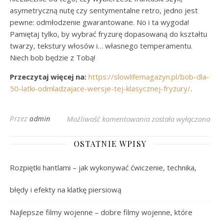
asymetryczną nutę czy sentymentalne retro, jedno jest
pewne: odmłodzenie gwarantowane. No i ta wygoda!
Pamiętaj tylko, by wybrać fryzurę dopasowaną do kształtu
twarzy, tekstury włosów i… własnego temperamentu.
Niech bob będzie z Tobą!
Przeczytaj więcej na:
https://slowlifemagazyn.pl/bob-dla-
50-latki-odmladzajace-wersje-tej-klasycznej-fryzury/
.
Najlepsze Bob Odmład
Przez
admin
Możliwość komentowania
została wyłączona
OSTATNIE WPISY
Rozpiętki hantlami – jak wykonywać ćwiczenie, technika,
błędy i efekty na klatkę piersiową
Najlepsze filmy wojenne – dobre filmy wojenne, które