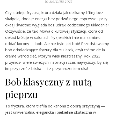
30 sierpnia 2025
Czy istnieje fryzura, która działa jak delikatny lifting bez
skalpela, dodaje energii bez podwójnego espresso i przy
okazji świetnie wygląda bez udręki codziennego układania?
Oczywiście, że tak! Mowa o kultowej stylizacji, która od
dekad króluje w salonach fryzjerskich i nie ma zamiaru
oddać korony — bob. Ale nie byle jaki bob! Przedstawiamy
bob odmładzające fryzury dla 50 latek, czyli crème de la
crème wśród cięć, którym wiek niestraszny. Rok 2023
przyniósł wiele świeżych inspiracji i czas najwyższy, by się
im przyjrzeć z bliska — i z przymrużeniem oka!
Bob klasyczny z nutą
pieprzu
To fryzura, która trafiła do kanonu z dobrą przyczyną —
jest uniwersalna, elegancka i piekielnie skuteczna w