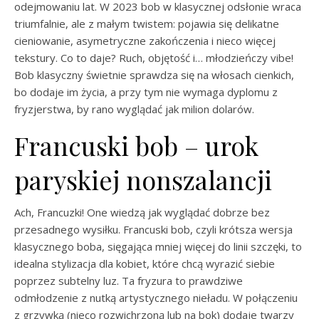
odejmowaniu lat. W 2023 bob w klasycznej odsłonie wraca
triumfalnie, ale z małym twistem: pojawia się delikatne
cieniowanie, asymetryczne zakończenia i nieco więcej
tekstury. Co to daje? Ruch, objętość i… młodzieńczy vibe!
Bob klasyczny świetnie sprawdza się na włosach cienkich,
bo dodaje im życia, a przy tym nie wymaga dyplomu z
fryzjerstwa, by rano wyglądać jak milion dolarów.
Francuski bob – urok
paryskiej nonszalancji
Ach, Francuzki! One wiedzą jak wyglądać dobrze bez
przesadnego wysiłku. Francuski bob, czyli krótsza wersja
klasycznego boba, sięgająca mniej więcej do linii szczęki, to
idealna stylizacja dla kobiet, które chcą wyrazić siebie
poprzez subtelny luz. Ta fryzura to prawdziwe
odmłodzenie z nutką artystycznego nieładu. W połączeniu
z grzywką (nieco rozwichrzoną lub na bok) dodaje twarzy