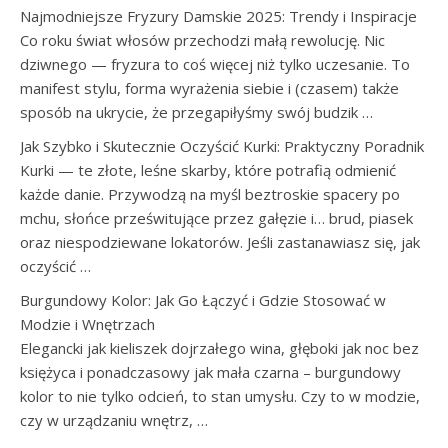
Najmodniejsze Fryzury Damskie 2025: Trendy i Inspiracje
Co roku świat włosów przechodzi małą rewolucję. Nic
dziwnego — fryzura to coś więcej niż tylko uczesanie. To
manifest stylu, forma wyrażenia siebie i (czasem) także
sposób na ukrycie, że przegapiłyśmy swój budzik …
Jak Szybko i Skutecznie Oczyścić Kurki: Praktyczny Poradnik
Kurki — te złote, leśne skarby, które potrafią odmienić
każde danie. Przywodzą na myśl beztroskie spacery po
mchu, słońce prześwitujące przez gałęzie i… brud, piasek
oraz niespodziewane lokatorów. Jeśli zastanawiasz się, jak
oczyścić …
Burgundowy Kolor: Jak Go Łączyć i Gdzie Stosować w
Modzie i Wnętrzach
Elegancki jak kieliszek dojrzałego wina, głęboki jak noc bez
księżyca i ponadczasowy jak mała czarna – burgundowy
kolor to nie tylko odcień, to stan umysłu. Czy to w modzie,
czy w urządzaniu wnętrz, …