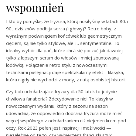
wspomnień
I kto by pomyślał, że fryzura, którą nosiłyśmy w latach 80. i
90., dziś znów podbija serca (i głowy)? Retro boby, z
wyraźnym podwinięciem końcówek lub geometrycznym
cięciem, są nie tylko stylowe, ale i… sentymentalne. To
idealny wybór dla pań, które chcą się poczuć jak dawniej —
tylko z lepszym serum do włosów i mniej zbuntowaną
lodówką. Połączenie retro stylu z nowoczesnymi
technikami pielęgnacji daje spektakularny efekt – klasyka,
która nigdy nie wychodzi z mody, z nutą osobistej historii.
Czy bob odmładzające fryzury dla 50 latek to jedynie
chwilowa fanaberia? Zdecydowanie nie! To klasyk w
nowoczesnym wydaniu, który z sezonu na sezon
udowadnia, że odpowiednio dobrana fryzura może mieć
więcej wspólnego z odmładzaniem niż niejeden krem pod
oczy. Rok 2023 pełen jest inspiracji i możliwości —
niezależnie od tego, czy wybierzesz francuski szyk,