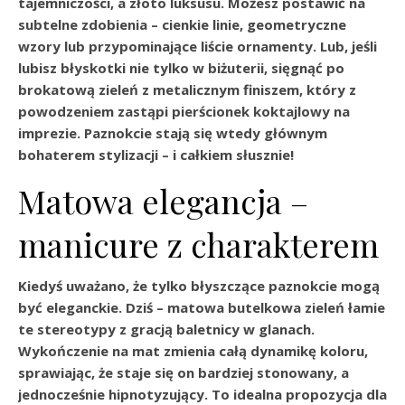
tajemniczości, a złoto luksusu. Możesz postawić na
subtelne zdobienia – cienkie linie, geometryczne
wzory lub przypominające liście ornamenty. Lub, jeśli
lubisz błyskotki nie tylko w biżuterii, sięgnąć po
brokatową zieleń z metalicznym finiszem, który z
powodzeniem zastąpi pierścionek koktajlowy na
imprezie. Paznokcie stają się wtedy głównym
bohaterem stylizacji – i całkiem słusznie!
Matowa elegancja –
manicure z charakterem
Kiedyś uważano, że tylko błyszczące paznokcie mogą
być eleganckie. Dziś – matowa butelkowa zieleń łamie
te stereotypy z gracją baletnicy w glanach.
Wykończenie na mat zmienia całą dynamikę koloru,
sprawiając, że staje się on bardziej stonowany, a
jednocześnie hipnotyzujący. To idealna propozycja dla