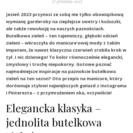
27 grudnia 2025
Jesień 2023 przynosi ze sobą nie tylko obowiązkową
wymianę garderoby na cieplejsze swetry i kożuszki,
ale także rewolucję na naszych paznokciach.
Butelkowa zieleń – ten tajemniczy, głęboki odcień
zieleni – wkroczyła do manicure’owej mody z takim
impetem, że nawet klasyczna czerwień zrobiła krok w
tył. I nic dziwnego! To kolor równocześnie elegancki,
zmysłowy i trochę niepokorny. Gotowe poznać
najmodniejsze inspiracje na
paznokcie butelkowa
zieleń
na ten sezon? Oto przepis na manicure, który
dorównuje stylowi największych gwiazd z Instagrama
i Pinteresta – z przymrużeniem oka, oczywiście!
Elegancka klasyka –
jednolita butelkowa