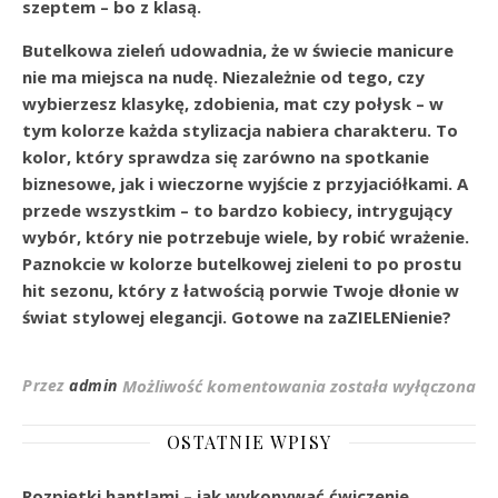
szeptem – bo z klasą.
Butelkowa zieleń udowadnia, że w świecie manicure
nie ma miejsca na nudę. Niezależnie od tego, czy
wybierzesz klasykę, zdobienia, mat czy połysk – w
tym kolorze każda stylizacja nabiera charakteru. To
kolor, który sprawdza się zarówno na spotkanie
biznesowe, jak i wieczorne wyjście z przyjaciółkami. A
przede wszystkim – to bardzo kobiecy, intrygujący
wybór, który nie potrzebuje wiele, by robić wrażenie.
Paznokcie w kolorze butelkowej zieleni to po prostu
hit sezonu, który z łatwością porwie Twoje dłonie w
świat stylowej elegancji. Gotowe na zaZIELENienie?
Najmodniejsze Inspir
Przez
admin
Możliwość komentowania
została wyłączona
OSTATNIE WPISY
Rozpiętki hantlami – jak wykonywać ćwiczenie,