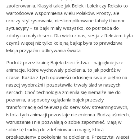
zaoferowania. Klasyki takie jak Bolek i Lolek czy Reksio to
wartościowe wspomnienia wielu Polaków. Prosty, ale
uroczy styl rysowania, nieskomplikowane fabuły i humor
sytuacyjny – te bajki miały wszystko, co potrzeba do
zdobycia małych serc. Dla wielu z nas, sesja z Reksiem była
czymś więcej niż tylko kolejną bajką; była to prawdziwa
lekcja przyjaźni i odkrywania świata.
Podróż przez krainę Bajek dzieciństwa – najpiękniejsze
animacje, które wychowały pokolenia, to jak podróż w
czasie. Każda z tych opowieści odcisnęła swoje piętno na
naszej wyobraźni i pozostawiła trwały ślad w naszych
sercach. Choć technologia zmieniła się niemalże nie do
poznania, a sposoby oglądania bajek przeszły
transformację od telewizji do serwisów streamingowych,
istota tych animacji pozostaje niezmienna. Budzą uśmiech,
wzruszenie i nie pozwalają o sobie zapomnieć. Mają w
sobie tę trudną do zdefiniowania magię, którą
przekazujemy z pokolenia na pokolenie. Przeczytaj więcej