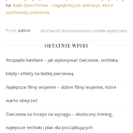
na:
Bajki dzieciństwa – najpiękniejsze animacje, które
wychowały pokolenia
.
Najpiękniejsze Bajki
Przez
admin
Możliwość komentowania
została wyłączona
OSTATNIE WPISY
Rozpiętki hantlami – jak wykonywać ćwiczenie, technika,
błędy i efekty na klatkę piersiową
Najlepsze filmy wojenne – dobre filmy wojenne, które
warto obejrzeć
Ćwiczenia na triceps na wyciągu – skuteczny trening,
najlepsze techniki i plan dla początkujących