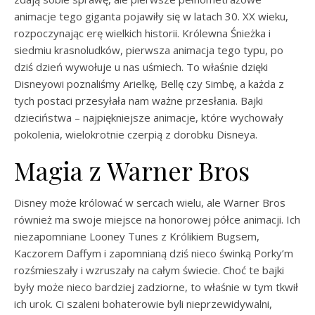
animacje tego giganta pojawiły się w latach 30. XX wieku,
rozpoczynając erę wielkich historii. Królewna Śnieżka i
siedmiu krasnoludków, pierwsza animacja tego typu, po
dziś dzień wywołuje u nas uśmiech. To właśnie dzięki
Disneyowi poznaliśmy Arielkę, Bellę czy Simbę, a każda z
tych postaci przesyłała nam ważne przesłania. Bajki
dzieciństwa – najpiękniejsze animacje, które wychowały
pokolenia, wielokrotnie czerpią z dorobku Disneya.
Magia z Warner Bros
Disney może królować w sercach wielu, ale Warner Bros
również ma swoje miejsce na honorowej półce animacji. Ich
niezapomniane Looney Tunes z Królikiem Bugsem,
Kaczorem Daffym i zapomnianą dziś nieco świnką Porky’m
rozśmieszały i wzruszały na całym świecie. Choć te bajki
były może nieco bardziej zadziorne, to właśnie w tym tkwił
ich urok. Ci szaleni bohaterowie byli nieprzewidywalni,