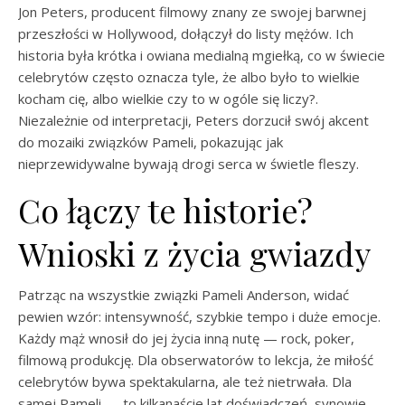
Jon Peters, producent filmowy znany ze swojej barwnej
przeszłości w Hollywood, dołączył do listy mężów. Ich
historia była krótka i owiana medialną mgiełką, co w świecie
celebrytów często oznacza tyle, że albo było to wielkie
kocham cię, albo wielkie czy to w ogóle się liczy?.
Niezależnie od interpretacji, Peters dorzucił swój akcent
do mozaiki związków Pameli, pokazując jak
nieprzewidywalne bywają drogi serca w świetle fleszy.
Co łączy te historie?
Wnioski z życia gwiazdy
Patrząc na wszystkie związki Pameli Anderson, widać
pewien wzór: intensywność, szybkie tempo i duże emocje.
Każdy mąż wnosił do jej życia inną nutę — rock, poker,
filmową produkcję. Dla obserwatorów to lekcja, że miłość
celebrytów bywa spektakularna, ale też nietrwała. Dla
samej Pameli — to kilkanaście lat doświadczeń, synowie,