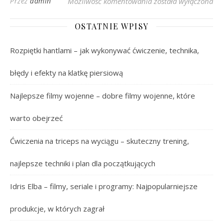
Pamela Anderson i J
Przez
admin
Możliwość komentowania
została wyłączona
OSTATNIE WPISY
Rozpiętki hantlami – jak wykonywać ćwiczenie, technika,
błędy i efekty na klatkę piersiową
Najlepsze filmy wojenne – dobre filmy wojenne, które
warto obejrzeć
Ćwiczenia na triceps na wyciągu – skuteczny trening,
najlepsze techniki i plan dla początkujących
Idris Elba – filmy, seriale i programy: Najpopularniejsze
produkcje, w których zagrał