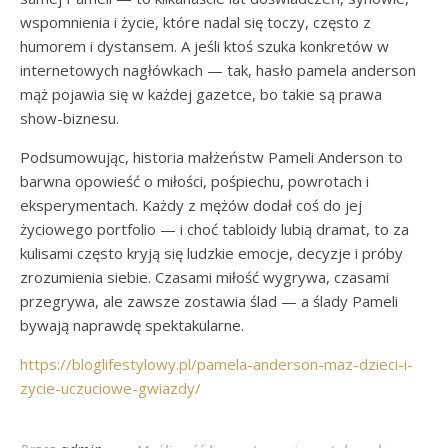
wspomnienia i życie, które nadal się toczy, często z
humorem i dystansem. A jeśli ktoś szuka konkretów w
internetowych nagłówkach — tak, hasło pamela anderson
mąż pojawia się w każdej gazetce, bo takie są prawa
show-biznesu.
Podsumowując, historia małżeństw Pameli Anderson to
barwna opowieść o miłości, pośpiechu, powrotach i
eksperymentach. Każdy z mężów dodał coś do jej
życiowego portfolio — i choć tabloidy lubią dramat, to za
kulisami często kryją się ludzkie emocje, decyzje i próby
zrozumienia siebie. Czasami miłość wygrywa, czasami
przegrywa, ale zawsze zostawia ślad — a ślady Pameli
bywają naprawdę spektakularne.
https://bloglifestylowy.pl/pamela-anderson-maz-dzieci-i-
zycie-uczuciowe-gwiazdy/