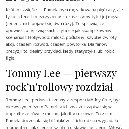
Krótko i zwięźle — Pamela była mężatkowana pięć razy, ale
tylko czterech mężczyzn nosiło zaszczytny tytuł jej męża
(jeden z nich pojawił się dwa razy). To sprawia, że
opowieść o jej związkach czyta się jak skomplikowany
scenariusz Hollywood: miłość, poślubiny, szybkie zwroty
akcji, czasem rozwód, czasem powtórka. Dla fanów
precyzji: to idealny przykład, kiedy statystyka lubi robić
figle.
Tommy Lee — pierwszy
rock’n’rollowy rozdział
Tommy Lee, perkusista znany z zespołu Mötley Crüe, był
pierwszym mężem Pameli, a ich związek zapisał się w
popkulturze równie mocno, jak riffy rockowe. To z nim
Pamela doczekała się bliźniaków — ich rodzina wyglądała
momentami jak scenariusz filmu o sławie i jej cieniu. Miłość,