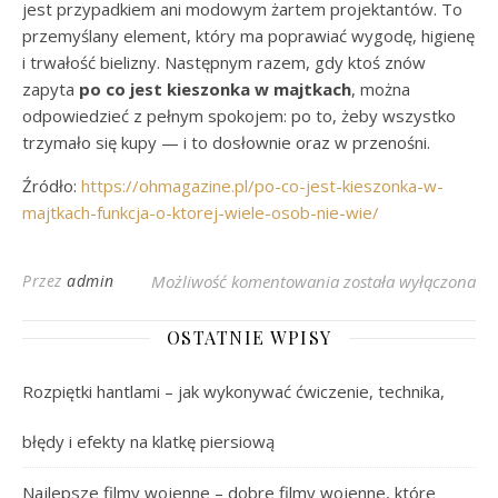
jest przypadkiem ani modowym żartem projektantów. To
przemyślany element, który ma poprawiać wygodę, higienę
i trwałość bielizny. Następnym razem, gdy ktoś znów
zapyta
po co jest kieszonka w majtkach
, można
odpowiedzieć z pełnym spokojem: po to, żeby wszystko
trzymało się kupy — i to dosłownie oraz w przenośni.
Źródło:
https://ohmagazine.pl/po-co-jest-kieszonka-w-
majtkach-funkcja-o-ktorej-wiele-osob-nie-wie/
Po co jest kieszonka
Przez
admin
Możliwość komentowania
została wyłączona
OSTATNIE WPISY
Rozpiętki hantlami – jak wykonywać ćwiczenie, technika,
błędy i efekty na klatkę piersiową
Najlepsze filmy wojenne – dobre filmy wojenne, które