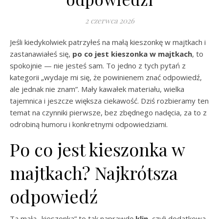
2 czerwca 2026
Jeśli kiedykolwiek patrzyłeś na małą kieszonkę w majtkach i
zastanawiałeś się,
po co jest kieszonka w majtkach
, to
spokojnie — nie jesteś sam. To jedno z tych pytań z
kategorii „wydaje mi się, że powinienem znać odpowiedź,
ale jednak nie znam”. Mały kawałek materiału, wielka
tajemnica i jeszcze większa ciekawość. Dziś rozbieramy ten
temat na czynniki pierwsze, bez zbędnego nadęcia, za to z
odrobiną humoru i konkretnymi odpowiedziami.
Po co jest kieszonka w
majtkach? Najkrótsza
odpowiedź
Ta mała „kieszonka” to tak naprawdę
klin
, czyli dodatkowa