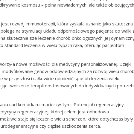
dkrywanie kosmosu – pełna niewiadomych, ale także obiecującyc
 jest rozwój immunoterapii, która zyskała uznanie jako skuteczna
olega na stymulacji układu odpornościowego pacjenta do walki 
a skuteczniejsze leczenie chorób onkologicznych. Jej dynamiczn
ko standard leczenia w wielu typach raka, oferując pacjentom
orzyła nowe możliwości dla medycyny personalizowanej. Dzięki
lub modyfikowanie genów odpowiedzialnych za rozwój wielu choró
w przyszłości całkowicie odmienić sposób leczenia wielu
iając tworzenie terapii dostosowanych do indywidualnych potrzeb
dania nad komórkami macierzystymi. Potencjał regeneracyjny
dycyny regeneracyjnej, której celem jest odbudowa
możliwe staje się leczenie wielu schorzeń, które dotychczas były
eurodegeneracyjne czy ciężkie uszkodzenia serca.