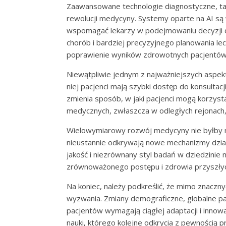
Zaawansowane technologie diagnostyczne, taki
rewolucji medycyny. Systemy oparte na AI są 
wspomagać lekarzy w podejmowaniu decyzji 
chorób i bardziej precyzyjnego planowania le
poprawienie wyników zdrowotnych pacjentów
Niewątpliwie jednym z najważniejszych aspek
niej pacjenci mają szybki dostęp do konsulta
zmienia sposób, w jaki pacjenci mogą korzyst
medycznych, zwłaszcza w odległych rejonach,
Wielowymiarowy rozwój medycyny nie byłby 
nieustannie odkrywają nowe mechanizmy dział
jakość i niezrównany styl badań w dziedzinie
zrównoważonego postępu i zdrowia przyszłyc
Na koniec, należy podkreślić, że mimo znaczn
wyzwania. Zmiany demograficzne, globalne pa
pacjentów wymagają ciągłej adaptacji i inn
nauki, którego kolejne odkrycia z pewnością 