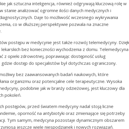
e jak sztuczna inteligencja, również odgrywają kluczową rolę w
w stanie analizować ogromne ilości danych medycznych i
diagnostycznych. Daje to możliwość wczesnego wykrywania
czenia, co w dłuższej perspektywie pozwala na znaczne
.
tów postępu w medycynie jest także rozwój telemedycyny. Dzięk
cji lekarskich bez konieczności wychodzenia z domu. Telemedycyna
ać z opieki zdrowotnej, poprawiając dostępność usług
 gdzie dostęp do specjalistów był dotychczas ograniczony.
możliwy bez zaawansowanych badań naukowych, które
ania organizmu oraz potencjalne cele terapeutyczne. Wysoka
 medycyny, podobnie jak w branży odzieżowej, jest kluczowy dla
h pokoleń.
ych postępów, przed światem medycyny nadal stoją liczne
ndemie, oporność na antybiotyki oraz zmieniające się potrzeby
owacji. Tym samym, medycyna pozostaje dynamicznym obszarem
przyniosą jeszcze wiele niespodzianek i nowych rozwiązań.