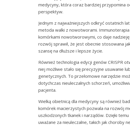
medycyny, która coraz bardziej przypomina o
perspektyw.
Jednym z najważniejszych odkryć ostatnich lat
metoda walki z nowotworami. Immunoterapia p
komórkami nowotworowymi, co daje nadzieję n
rozwój sprawił, że jest obecnie stosowana ja
szansę na dłuższe i lepsze życie.
Również technologia edycji genów CRISPR otw
niej możliwe stało się precyzyjne usuwanie 
genetycznych. To przełomowe narzędzie może 
dotychczas nieuleczalnych schorzeń, umożliw
pacjenta.
Wielką obietnicą dla medycyny są również ba
komórek macierzystych pozwala na rozwój me
uszkodzonych tkanek i narządów. Dzięki temu 
uważane za nieuleczalne, takich jak choroby n