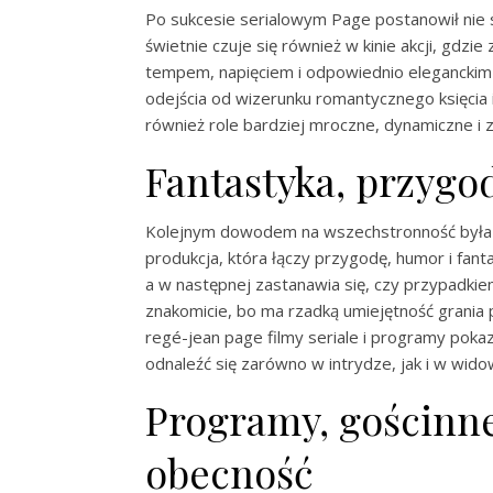
Po sukcesie serialowym Page postanowił nie st
świetnie czuje się również w kinie akcji, gdz
tempem, napięciem i odpowiednio eleganckim 
odejścia od wizerunku romantycznego księcia 
również role bardziej mroczne, dynamiczne i
Fantastyka, przygo
Kolejnym dowodem na wszechstronność była 
produkcja, która łączy przygodę, humor i fant
a w następnej zastanawia się, czy przypadkiem
znakomicie, bo ma rzadką umiejętność grania p
regé-jean page filmy seriale i programy pokazu
odnaleźć się zarówno w intrydze, jak i w wid
Programy, gościnne
obecność