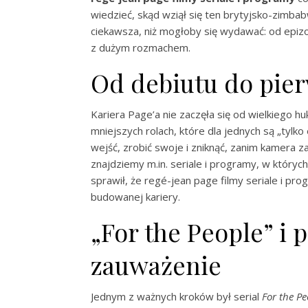
wiedzieć, skąd wziął się ten brytyjsko-zimbabw
ciekawsza, niż mogłoby się wydawać: od epizod
z dużym rozmachem.
Od debiutu do pie
Kariera Page’a nie zaczęła się od wielkiego hu
mniejszych rolach, które dla jednych są „tylko
wejść, zrobić swoje i zniknąć, zanim kamera z
znajdziemy m.in. seriale i programy, w który
sprawił, że regé-jean page filmy seriale i prog
budowanej kariery.
„For the People” i 
zauważenie
Jednym z ważnych kroków był serial
For the Pe