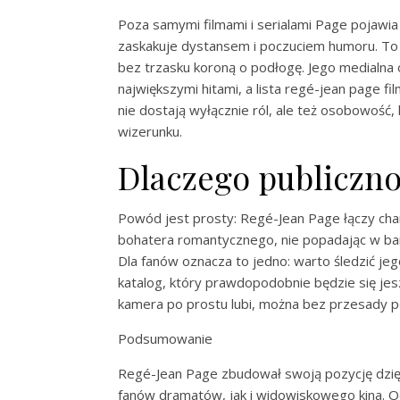
Poza samymi filmami i serialami Page pojawi
zaskakuje dystansem i poczuciem humoru. To w
bez trzasku koroną o podłogę. Jego medialna
największymi hitami, a lista regé-jean page fi
nie dostają wyłącznie ról, ale też osobowość,
wizerunku.
Dlaczego publicznoś
Powód jest prosty: Regé-Jean Page łączy chary
bohatera romantycznego, nie popadając w bana
Dla fanów oznacza to jedno: warto śledzić jeg
katalog, który prawdopodobnie będzie się jeszc
kamera po prostu lubi, można bez przesady po
Podsumowanie
Regé-Jean Page zbudował swoją pozycję dzięki 
fanów dramatów, jak i widowiskowego kina. 