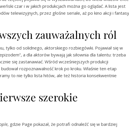
eński czar i w jakich produkcjach można go oglądać. A lista jest
ów telewizyjnych, przez głośne seriale, aż po kino akcji i fantas
rwszych zauważalnych ról
ku, tylko od solidnego, aktorskiego rozbiegówki. Pojawiał się w
 epizodem”, a dla aktorów bywają jak siłownia dla talentu: trzeba
acznie się zastanawiać. Wśród wcześniejszych produkcji
ch budował rozpoznawalność krok po kroku. Właśnie ten etap
ramy to nie tylko lista hitów, ale też historia konsekwentnie
pierwsze szerokie
ople
, gdzie Page pokazał, że potrafi odnaleźć się w bardziej