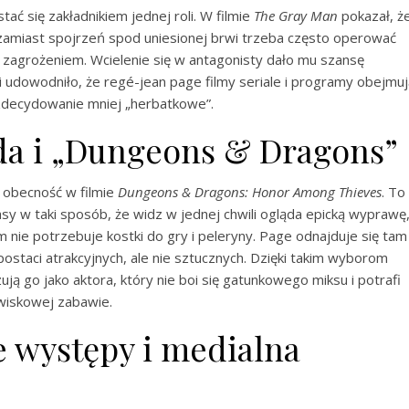
ać się zakładnikiem jednej roli. W filmie
The Gray Man
pokazał, ż
ie zamiast spojrzeń spod uniesionej brwi trzeba często operować
zagrożeniem. Wcielenie się w antagonisty dało mu szansę
i udowodniło, że regé-jean page filmy seriale i programy obejmuj
 zdecydowanie mniej „herbatkowe”.
da i „Dungeons & Dragons”
obecność w filmie
Dungeons & Dragons: Honor Among Thieves
. To
asy w taki sposób, że widz w jednej chwili ogląda epicką wyprawę
 nie potrzebuje kostki do gry i peleryny. Page odnajduje się tam
ostaci atrakcyjnych, ale nie sztucznych. Dzięki takim wyborom
ją go jako aktora, który nie boi się gatunkowego miksu i potrafi
owiskowej zabawie.
 występy i medialna