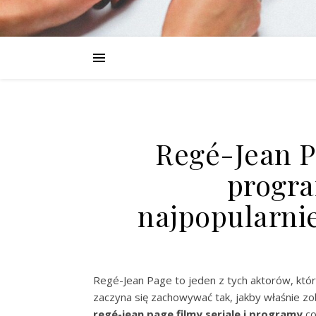
Regé-Jean Pa
progra
najpopularnie
Regé-Jean Page to jeden z tych aktorów, któr
zaczyna się zachowywać tak, jakby właśnie z
regé-jean page filmy seriale i programy
co