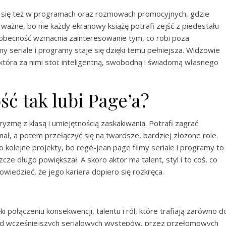
a się też w programach oraz rozmowach promocyjnych, gdzie
ażne, bo nie każdy ekranowy książę potrafi zejść z piedestału
 obecność wzmacnia zainteresowanie tym, co robi poza
lmy seriale i programy staje się dzięki temu pełniejsza. Widzowie
 która za nimi stoi: inteligentną, swobodną i świadomą własnego
ć tak lubi Page’a?
zmę z klasą i umiejętnością zaskakiwania. Potrafi zagrać
ł, a potem przełączyć się na twardsze, bardziej złożone role.
o kolejne projekty, bo regé-jean page filmy seriale i programy to
ze długo powiększał. A skoro aktor ma talent, styl i to coś, co
wiedzieć, że jego kariera dopiero się rozkręca.
połączeniu konsekwencji, talentu i ról, które trafiają zarówno d
Od wcześniejszych serialowych występów, przez przełomowych