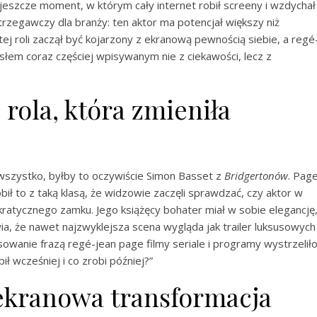
jeszcze moment, w którym cały internet robił screeny i wzdychał
trzegawczy dla branży: ten aktor ma potencjał większy niż
tej roli zaczął być kojarzony z ekranową pewnością siebie, a regé
asłem coraz częściej wpisywanym nie z ciekawości, lecz z
rola, która zmieniła
ła wszystko, byłby to oczywiście Simon Basset z
Bridgertonów
. Pag
ił to z taką klasą, że widzowie zaczęli sprawdzać, czy aktor w
kratycznego zamku. Jego książęcy bohater miał w sobie elegancję
a, że nawet najzwyklejsza scena wygląda jak trailer luksusowych
owanie frazą regé-jean page filmy seriale i programy wystrzelił
ił wcześniej i co zrobi później?”
a ekranowa transformacja