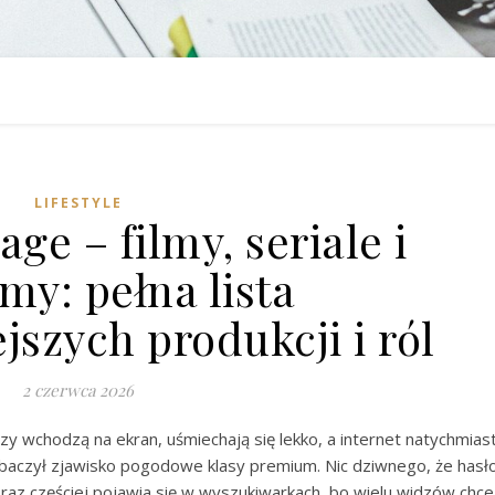
LIFESTYLE
ge – filmy, seriale i
my: pełna lista
jszych produkcji i ról
2 czerwca 2026
zy wchodzą na ekran, uśmiechają się lekko, a internet natychmias
obaczył zjawisko pogodowe klasy premium. Nic dziwnego, że hasł
raz częściej pojawia się w wyszukiwarkach, bo wielu widzów chce