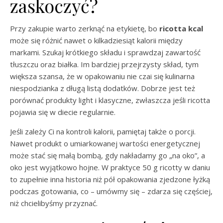
zaskoczyć?
Przy zakupie warto zerknąć na etykietę, bo
ricotta kcal
może się różnić nawet o kilkadziesiąt kalorii między
markami. Szukaj krótkiego składu i sprawdzaj zawartość
tłuszczu oraz białka. Im bardziej przejrzysty skład, tym
większa szansa, że w opakowaniu nie czai się kulinarna
niespodzianka z długą listą dodatków. Dobrze jest też
porównać produkty light i klasyczne, zwłaszcza jeśli ricotta
pojawia się w diecie regularnie.
Jeśli zależy Ci na kontroli kalorii, pamiętaj także o porcji.
Nawet produkt o umiarkowanej wartości energetycznej
może stać się małą bombą, gdy nakładamy go „na oko”, a
oko jest wyjątkowo hojne. W praktyce 50 g ricotty w daniu
to zupełnie inna historia niż pół opakowania zjedzone łyżką
podczas gotowania, co – umówmy się – zdarza się częściej,
niż chcielibyśmy przyznać.