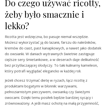
Do czego używać ricotty,
żeby było smacznie i
lekko?
Ricotta jest wdzięczna, bo pasuje niemal wszędzie.
Możesz wykorzystać ją do lazanii, farszu do naleśników,
kremów do ciast, past kanapkowych, a nawet jako dodatek
do owsianki. W daniach wytrawnych świetnie zastępuje
cięższe sery śmietankowe, a w deserach daje delikatność
bez przytłaczającej słodyczy. To taki kulinarny kameleon,
który potrafi wyglądać elegancko w każdej roli.
Jeżeli chcesz trzymać dietę w ryzach, łącz ricottę z
produktami bogatymi w błonnik: warzywami,
pełnoziarnistym pieczywem, owsianką czy świeżymi
owocami. Dzięki temu posiłek będzie bardziej sycący i
zrównoważony. A jeśli masz ochotę na małą przyjemność,