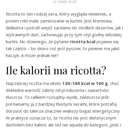
21 maja 2026
Ricotta to ten rodzaj sera, który wygląda niewinnie, a
potem robi małe zamieszanie w kuchni. Jest kremowa,
delikatna i potrafi wejść zarówno do słodkich deserów, jak i
wytrawnych dań, zachowując przy tym styl godny włoskiej
kuchni. Nic dziwnego, że pytanie
ricotta kcal
pojawia się
tak często – bo skoro coś jest pyszne, to pewnie ma jakiś
haczyk. A może jednak nie?
Ile kalorii ma ricotta?
Najczęściej ricotta ma około
130–180 kcal w 100 g
, choć
dokładna wartość zależy od producenta i zawartości
tłuszczu. To całkiem rozsądny wynik, zwłaszcza jeśli
porównamy ją z bardziej tłustymi serami, które potrafią
dorzucić do talerza znacznie większy bagaż energetyczny.
W praktyce oznacza to, że ricotta nie jest dietetycznym
ducholem bez kalorii, ale też nie wpada do kategorii „jedz i