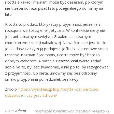
ricotta z kakao i malinami może być deserem, po którym
nie trzeba od razu pisać listu pożegnalnego do formy na
lato.
Ricotta to produkt, który łączy przyjemność jedzenia z
rozsądną wartością energetyczną. W kontekście diety nie
jest ani kulinarnym świętym Graalem, ani czarnym
charakterem z sekcji nabiałowej. Najważniejsze jest to, ile
jej zjadasz i z czym ją podajesz. Jeśli lubisz kremowe smaki
i chcesz urozmaicić jadłospis, ricotta może być bardzo
dobrym wyborem. A pytanie
ricotta kcal
warto zadać
sobie po to, by jeść świadomie, a nie po to, by rezygnować
z przyjemności. Bo dieta, umówmy się, bez odrobiny
smaku przypomina poniedziałek bez kawy.
Źródło:
https://wysokieszpilki.pl/ricotta-kcal-wartosci-
odzywcze-i-czy-jest-zdrowa/
Ricotta kcal – ile kal
Przez
admin
Możliwość komentowania
została wyłączona