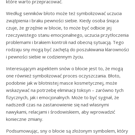
które warto przepracować.
Według senników błoto może też symbolizować uczucia
zwątpienia i braku pewności siebie. Kiedy osoba śniąca
czuje, że grzęźnie w błocie, to może być odbicie jej
rzeczywistego stanu emocjonalnego, uczucia przytłoczenia
problemami i brakiem kontroli nad obecną sytuacją. Tego
rodzaju sny mogą być zachętą do poszukiwania klarowności
i pewności siebie w codziennym życiu.
Interesującym aspektem snów o błocie jest to, że mogą
one również symbolizować proces oczyszczania. Błoto,
podobnie jak w błotnistej masce kosmetycznej, może
wskazywać na potrzebę eliminacji toksyn – zarówno tych
fizycznych, jak i emocjonalnych. Może to być sygnał, że
nadszedł czas na zastanowienie się nad własnymi
nawykami, relacjami i środowiskiem, aby wprowadzić
konieczne zmiany.
Podsumowując, sny o błocie są złożonym symbolem, który