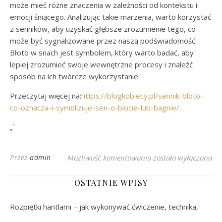
może mieć różne znaczenia w zależności od kontekstu i
emocji śniącego. Analizując takie marzenia, warto korzystać
z senników, aby uzyskać głębsze zrozumienie tego, co
może być sygnalizowane przez naszą podświadomość.
Błoto w snach jest symbolem, który warto badać, aby
lepiej zrozumieć swoje wewnętrzne procesy i znaleźć
sposób na ich twórcze wykorzystanie.
Przeczytaj więcej na:
https://blogkobiecy.pl/sennik-bloto-
co-oznacza-i-symblizuje-sen-o-blocie-lub-bagnie/
.
„`
Sennik: Symbolika i 
Przez
admin
Możliwość komentowania
została wyłączona
OSTATNIE WPISY
Rozpiętki hantlami – jak wykonywać ćwiczenie, technika,