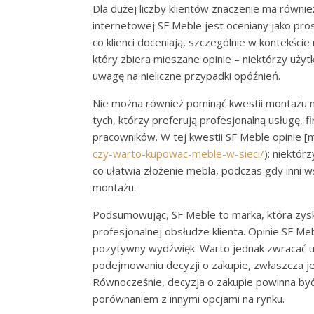
Dla dużej liczby klientów znaczenie ma równi
internetowej SF Meble jest oceniany jako pros
co klienci doceniają, szczególnie w kontekści
który zbiera mieszane opinie – niektórzy użyt
uwagę na nieliczne przypadki opóźnień.
Nie można również pominąć kwestii montażu m
tych, którzy preferują profesjonalną usługę,
pracowników. W tej kwestii SF Meble opinie 
czy-warto-kupowac-meble-w-sieci/
): niektór
co ułatwia złożenie mebla, podczas gdy inni 
montażu.
Podsumowując, SF Meble to marka, która zyska
profesjonalnej obsłudze klienta. Opinie SF M
pozytywny wydźwięk. Warto jednak zwracać u
podejmowaniu decyzji o zakupie, zwłaszcza jeś
Równocześnie, decyzja o zakupie powinna być
porównaniem z innymi opcjami na rynku.