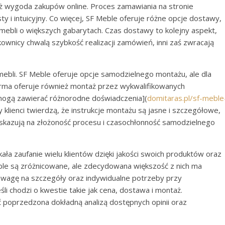
eż wygoda zakupów online. Proces zamawiania na stronie
ty i intuicyjny. Co więcej, SF Meble oferuje różne opcje dostawy,
e mebli o większych gabarytach. Czas dostawy to kolejny aspekt,
kownicy chwalą szybkość realizacji zamówień, inni zaś zwracają
ebli. SF Meble oferuje opcje samodzielnego montażu, ale dla
 firma oferuje również montaż przez wykwalifikowanych
[mogą zawierać różnorodne doświadczenia](
domitaras.pl/sf-meble
zy klienci twierdzą, że instrukcje montażu są jasne i szczegółowe,
wskazują na złożoność procesu i czasochłonność samodzielnego
ła zaufanie wielu klientów dzięki jakości swoich produktów oraz
eble są zróżnicowane, ale zdecydowana większość z nich ma
wagę na szczegóły oraz indywidualne potrzeby przy
li chodzi o kwestie takie jak cena, dostawa i montaż.
 poprzedzona dokładną analizą dostępnych opinii oraz