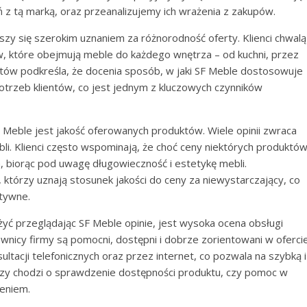
z tą marką, oraz przeanalizujemy ich wrażenia z zakupów.
zy się szerokim uznaniem za różnorodność oferty. Klienci chwalą
, które obejmują meble do każdego wnętrza – od kuchni, przez
entów podkreśla, że docenia sposób, w jaki SF Meble dostosowuje
potrzeb klientów, co jest jednym z kluczowych czynników
 Meble jest jakość oferowanych produktów. Wiele opinii zwraca
li. Klienci często wspominają, że choć ceny niektórych produktó
, biorąc pod uwagę długowieczność i estetykę mebli.
w, którzy uznają stosunek jakości do ceny za niewystarczający, co
ktywne.
ć przeglądając SF Meble opinie, jest wysoka ocena obsługi
wnicy firmy są pomocni, dostępni i dobrze zorientowani w ofercie
ltacji telefonicznych oraz przez internet, co pozwala na szybką i
 czy chodzi o sprawdzenie dostępności produktu, czy pomoc w
eniem.