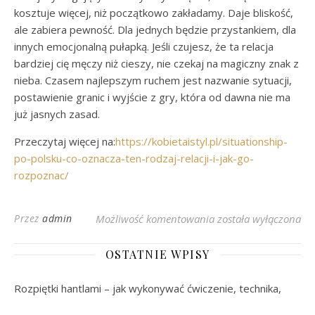
kosztuje więcej, niż początkowo zakładamy. Daje bliskość,
ale zabiera pewność. Dla jednych będzie przystankiem, dla
innych emocjonalną pułapką. Jeśli czujesz, że ta relacja
bardziej cię męczy niż cieszy, nie czekaj na magiczny znak z
nieba. Czasem najlepszym ruchem jest nazwanie sytuacji,
postawienie granic i wyjście z gry, która od dawna nie ma
już jasnych zasad.
Przeczytaj więcej na:
https://kobietaistyl.pl/situationship-
po-polsku-co-oznacza-ten-rodzaj-relacji-i-jak-go-
rozpoznac/
Situationship po polsk
Przez
admin
Możliwość komentowania
została wyłączona
OSTATNIE WPISY
Rozpiętki hantlami – jak wykonywać ćwiczenie, technika,