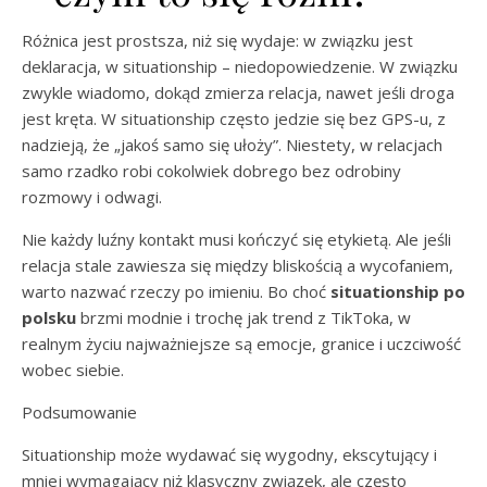
Różnica jest prostsza, niż się wydaje: w związku jest
deklaracja, w situationship – niedopowiedzenie. W związku
zwykle wiadomo, dokąd zmierza relacja, nawet jeśli droga
jest kręta. W situationship często jedzie się bez GPS-u, z
nadzieją, że „jakoś samo się ułoży”. Niestety, w relacjach
samo rzadko robi cokolwiek dobrego bez odrobiny
rozmowy i odwagi.
Nie każdy luźny kontakt musi kończyć się etykietą. Ale jeśli
relacja stale zawiesza się między bliskością a wycofaniem,
warto nazwać rzeczy po imieniu. Bo choć
situationship po
polsku
brzmi modnie i trochę jak trend z TikToka, w
realnym życiu najważniejsze są emocje, granice i uczciwość
wobec siebie.
Podsumowanie
Situationship może wydawać się wygodny, ekscytujący i
mniej wymagający niż klasyczny związek, ale często