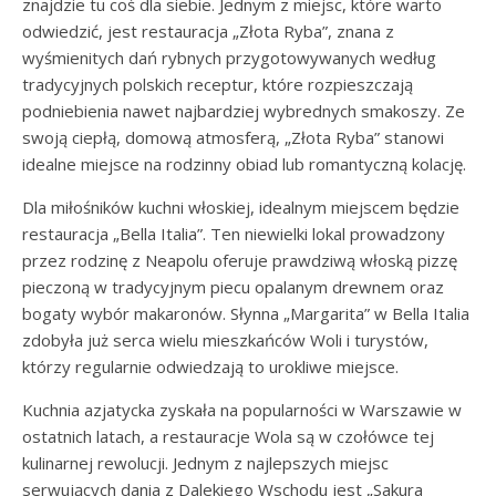
znajdzie tu coś dla siebie. Jednym z miejsc, które warto
odwiedzić, jest restauracja „Złota Ryba”, znana z
wyśmienitych dań rybnych przygotowywanych według
tradycyjnych polskich receptur, które rozpieszczają
podniebienia nawet najbardziej wybrednych smakoszy. Ze
swoją ciepłą, domową atmosferą, „Złota Ryba” stanowi
idealne miejsce na rodzinny obiad lub romantyczną kolację.
Dla miłośników kuchni włoskiej, idealnym miejscem będzie
restauracja „Bella Italia”. Ten niewielki lokal prowadzony
przez rodzinę z Neapolu oferuje prawdziwą włoską pizzę
pieczoną w tradycyjnym piecu opalanym drewnem oraz
bogaty wybór makaronów. Słynna „Margarita” w Bella Italia
zdobyła już serca wielu mieszkańców Woli i turystów,
którzy regularnie odwiedzają to urokliwe miejsce.
Kuchnia azjatycka zyskała na popularności w Warszawie w
ostatnich latach, a restauracje Wola są w czołówce tej
kulinarnej rewolucji. Jednym z najlepszych miejsc
serwujących dania z Dalekiego Wschodu jest „Sakura