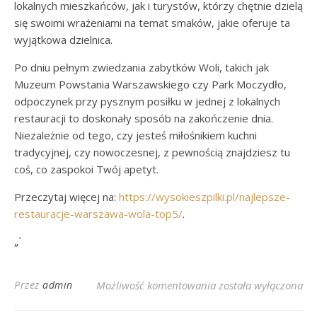
lokalnych mieszkańców, jak i turystów, którzy chętnie dzielą
się swoimi wrażeniami na temat smaków, jakie oferuje ta
wyjątkowa dzielnica.
Po dniu pełnym zwiedzania zabytków Woli, takich jak
Muzeum Powstania Warszawskiego czy Park Moczydło,
odpoczynek przy pysznym posiłku w jednej z lokalnych
restauracji to doskonały sposób na zakończenie dnia.
Niezależnie od tego, czy jesteś miłośnikiem kuchni
tradycyjnej, czy nowoczesnej, z pewnością znajdziesz tu
coś, co zaspokoi Twój apetyt.
Przeczytaj więcej na:
https://wysokieszpilki.pl/najlepsze-
restauracje-warszawa-wola-top5/
.
„`
Smakowita Wola: Prz
Przez
admin
Możliwość komentowania
została wyłączona