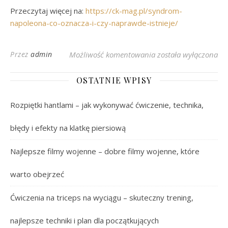
Przeczytaj więcej na:
https://ck-mag.pl/syndrom-
napoleona-co-oznacza-i-czy-naprawde-istnieje/
Syndrom Napoleona: o
Przez
admin
Możliwość komentowania
została wyłączona
OSTATNIE WPISY
Rozpiętki hantlami – jak wykonywać ćwiczenie, technika,
błędy i efekty na klatkę piersiową
Najlepsze filmy wojenne – dobre filmy wojenne, które
warto obejrzeć
Ćwiczenia na triceps na wyciągu – skuteczny trening,
najlepsze techniki i plan dla początkujących