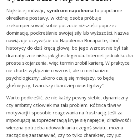
Najkrócej mówiąc,
syndrom napoleona
to popularne
określenie postawy, w której osoba próbuje
zrekompensować sobie poczucie niższości poprzez
dominację, podkreślanie swojej siły lub wyższości. Nazwa
nawiązuje oczywiście do Napoleona Bonaparte, choć
historycy do dziś kręcą głową, bo jego wzrost nie był tak
dramatycznie niski, jak głosi legenda. Internet jednak kocha
proste skojarzenia, więc termin zrobił karierę. W praktyce
nie chodzi wyłącznie o wzrost, ale o mechanizm
psychologiczny: „skoro czuję się mniejszy, to będę
głośniejszy, twardszy i bardziej nieustępliwy”.
Warto podkreślić, że nie każdy pewny siebie, dynamiczny
czy ambitny człowiek ma taki problem. Różnica tkwi w
motywacji i sposobie reagowania na frustrację. Jeśli za
imponującą autoprezentacją kryje się napięcie, drażliwość i
wieczna potrzeba udowadniania czegoś światu, można
zacząć się zastanawiać, czy to tylko charakter, czy już