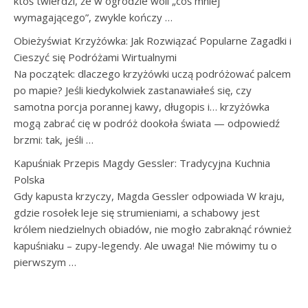
ktoś twierdzi, że w ogrodzie woli „coś mniej
wymagającego”, zwykle kończy …
Obieżyświat Krzyżówka: Jak Rozwiązać Popularne Zagadki i
Cieszyć się Podróżami Wirtualnymi
Na początek: dlaczego krzyżówki uczą podróżować palcem
po mapie? Jeśli kiedykolwiek zastanawiałeś się, czy
samotna porcja porannej kawy, długopis i… krzyżówka
mogą zabrać cię w podróż dookoła świata — odpowiedź
brzmi: tak, jeśli …
Kapuśniak Przepis Magdy Gessler: Tradycyjna Kuchnia
Polska
Gdy kapusta krzyczy, Magda Gessler odpowiada W kraju,
gdzie rosołek leje się strumieniami, a schabowy jest
królem niedzielnych obiadów, nie mogło zabraknąć również
kapuśniaku – zupy-legendy. Ale uwaga! Nie mówimy tu o
pierwszym …