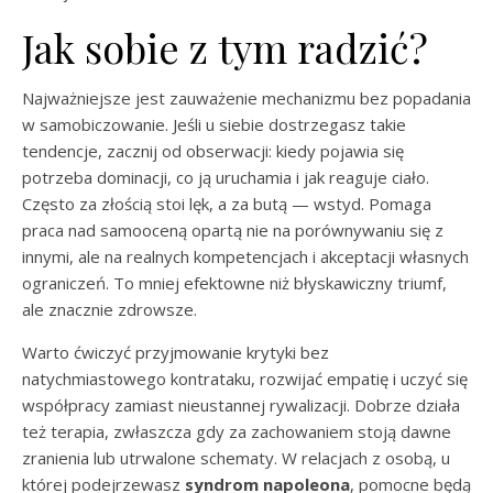
Jak sobie z tym radzić?
Najważniejsze jest zauważenie mechanizmu bez popadania
w samobiczowanie. Jeśli u siebie dostrzegasz takie
tendencje, zacznij od obserwacji: kiedy pojawia się
potrzeba dominacji, co ją uruchamia i jak reaguje ciało.
Często za złością stoi lęk, a za butą — wstyd. Pomaga
praca nad samooceną opartą nie na porównywaniu się z
innymi, ale na realnych kompetencjach i akceptacji własnych
ograniczeń. To mniej efektowne niż błyskawiczny triumf,
ale znacznie zdrowsze.
Warto ćwiczyć przyjmowanie krytyki bez
natychmiastowego kontrataku, rozwijać empatię i uczyć się
współpracy zamiast nieustannej rywalizacji. Dobrze działa
też terapia, zwłaszcza gdy za zachowaniem stoją dawne
zranienia lub utrwalone schematy. W relacjach z osobą, u
której podejrzewasz
syndrom napoleona
, pomocne będą