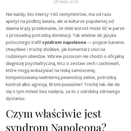
28 maja 2026
Nie każdy, kto mierzy 160 centymetrów, ma od razu
apetyt na podbój świata, ale w kulturze popularnej od
dawna krąży przekonanie, że niski wzrost może iść w parze
z przesadną potrzebą dominacji. Tak właśnie do języka
potocznego trafił
syndrom napoleona
— pojęcie barwne,
chwytliwe i trochę złośliwe, jak komentarz cioci na
rodzinnym obiedzie. Wbrew pozorom nie chodzi o oficjalną
diagnozę psychiatryczną, lecz o zestaw cech i zachowań,
które mogą wskazywać na niską samoocenę,
kompensowaną nadmierną pewnością siebie, potrzebą
kontroli albo agresją. Brzmi poważnie? Trochę tak. Ale da
się o tym mówić bez nadęcia, za to z odrobiną zdrowego
dystansu.
Czym właściwie jest
syndrom Napoleona?