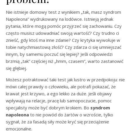
Nie istnieje domowy test z wynikiem „tak, masz syndrom
Napoleona” wydrukowany na lodówce. Istnieją jednak
pytania, które mogą pomóc przyjrzeć się zachowaniu. Czy
często musisz udowadniać swoją wartość? Czy trudno ci
znieść, gdy ktoś ma inne zdanie? Czy krytyka wywołuje w
tobie natychmiastową złość? Czy zdarza ci się umniejszać
innym, by samemu poczuć się lepiej? Jeśli odpowiedzi
brzmią „tak” częściej niż „hmm, czasem”, warto zastanowić
się głębiej.
Możesz potraktować taki test jak lustro w przedpokoju: nie
mówi całej prawdy o człowieku, ale potrafi pokazać, że
krawat jest krzywo, a ego lekko za duże. Jeśli objawy
wpływają na relacje, pracę lub samopoczucie, pomoc
specjalisty może być dobrym krokiem. Bo
syndrom
napoleona
to nie powód do żartów o wzroście, tylko
sygnał, że za fasadą siły może kryć się przeciążenie
emocjonalne.