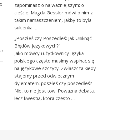
go
zapominasz o najważniejszym: o
cieście. Magda Gessler mówi o nim z
takim namaszczeniem, jakby to była
sukienka …
„Poszłeś czy Poszedłeś: Jak Uniknąć
Błędów Językowych?”
– Styl, Jakość i Najnowsze Trendy 2023
na
Jako mówcy i użytkownicy języka
polskiego często musimy wspinać się
na językowe szczyty. Zwłaszcza kiedy
stajemy przed odwiecznym
dylematem: poszłeś czy poszedłeś?
Nie, to nie jest tow. Poważna debata,
lecz kwestia, która często …