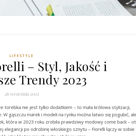
LIFESTYLE
elli – Styl, Jakość i
ze Trendy 2023
26 września 2025
e torebka nie jest tylko dodatkiem – to mała królowa stylizacji,
. W gąszczu marek i modeli na rynku można łatwo się pogubić, al
ek, która w 2023 roku zrobiła prawdziwy modowy come back – o
ej elegancji po odrobinę włoskiego sznytu – Fiorelli łączy w sobie