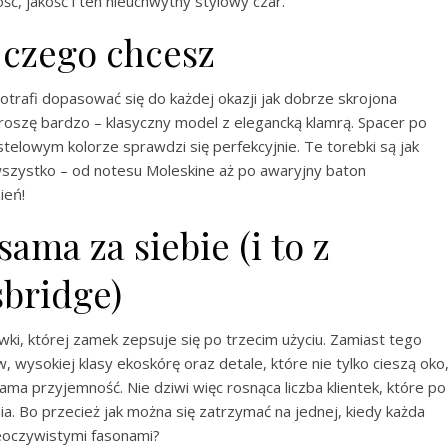
ość, jakość i ten nieuchwytny stylowy czar.
 czego chcesz
 potrafi dopasować się do każdej okazji jak dobrze skrojona
oszę bardzo – klasyczny model z elegancką klamrą. Spacer po
elowym kolorze sprawdzi się perfekcyjnie. Te torebki są jak
szystko – od notesu Moleskine aż po awaryjny baton
ień!
ama za siebie (i to z
bridge)
iówki, której zamek zepsuje się po trzecim użyciu. Zamiast tego
wysokiej klasy ekoskórę oraz detale, które nie tylko cieszą oko
ama przyjemność. Nie dziwi więc rosnąca liczba klientek, które po
. Bo przecież jak można się zatrzymać na jednej, kiedy każda
ieoczywistymi fasonami?