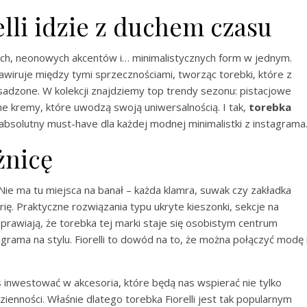
lli idzie z duchem czasu
h, neonowych akcentów i… minimalistycznych form w jednym.
e lawiruje między tymi sprzecznościami, tworząc torebki, które z
esadzone. W kolekcji znajdziemy top trendy sezonu: pistacjowe
tne kremy, które uwodzą swoją uniwersalnością. I tak,
torebka
 absolutny must-have dla każdej modnej minimalistki z instagrama
żnicę
. Nie ma tu miejsca na banał – każda klamra, suwak czy zakładka
ię. Praktyczne rozwiązania typu ukryte kieszonki, sekcje na
rawiają, że torebka tej marki staje się osobistym centrum
grama na stylu. Fiorelli to dowód na to, że można połączyć modę 
 inwestować w akcesoria, które będą nas wspierać nie tylko
zienności. Właśnie dlatego torebka Fiorelli jest tak popularnym