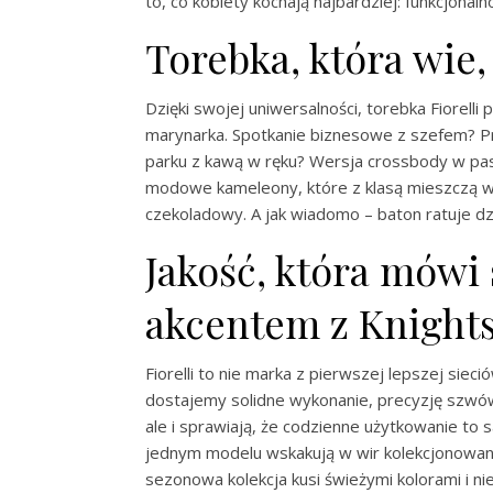
to, co kobiety kochają najbardziej: funkcjonaln
Torebka, która wie,
Dzięki swojej uniwersalności, torebka Fiorelli
marynarka. Spotkanie biznesowe z szefem? Pr
parku z kawą w ręku? Wersja crossbody w past
modowe kameleony, które z klasą mieszczą w
czekoladowy. A jak wiadomo – baton ratuje dz
Jakość, która mówi s
akcentem z Knights
Fiorelli to nie marka z pierwszej lepszej siec
dostajemy solidne wykonanie, precyzję szwów, 
ale i sprawiają, że codzienne użytkowanie to s
jednym modelu wskakują w wir kolekcjonowania
sezonowa kolekcja kusi świeżymi kolorami i n