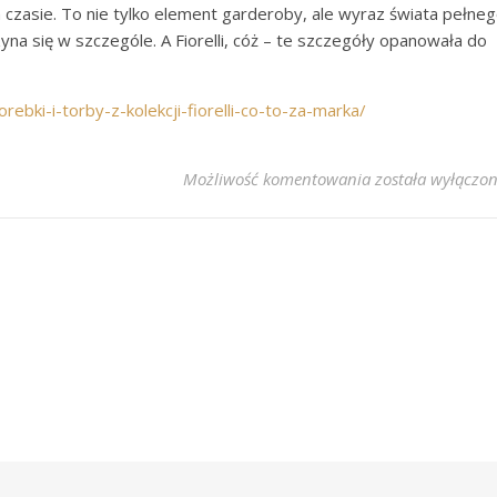
czasie. To nie tylko element garderoby, ale wyraz świata pełne
yna się w szczególe. A Fiorelli, cóż – te szczegóły opanowała do
rebki-i-torby-z-kolekcji-fiorelli-co-to-za-marka/
Torebka Fiorelli 
Możliwość komentowania
została wyłączo