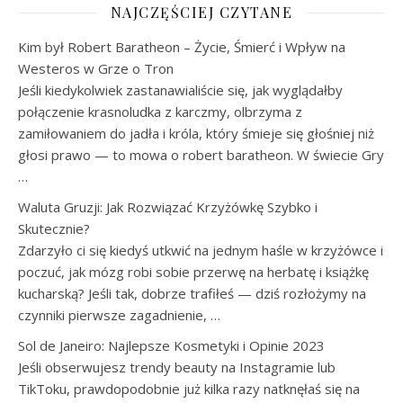
NAJCZĘŚCIEJ CZYTANE
Kim był Robert Baratheon – Życie, Śmierć i Wpływ na
Westeros w Grze o Tron
Jeśli kiedykolwiek zastanawialiście się, jak wyglądałby
połączenie krasnoludka z karczmy, olbrzyma z
zamiłowaniem do jadła i króla, który śmieje się głośniej niż
głosi prawo — to mowa o robert baratheon. W świecie Gry
…
Waluta Gruzji: Jak Rozwiązać Krzyżówkę Szybko i
Skutecznie?
Zdarzyło ci się kiedyś utkwić na jednym haśle w krzyżówce i
poczuć, jak mózg robi sobie przerwę na herbatę i książkę
kucharską? Jeśli tak, dobrze trafiłeś — dziś rozłożymy na
czynniki pierwsze zagadnienie, …
Sol de Janeiro: Najlepsze Kosmetyki i Opinie 2023
Jeśli obserwujesz trendy beauty na Instagramie lub
TikToku, prawdopodobnie już kilka razy natknęłaś się na