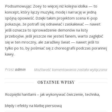
Podsumowując: Zoey to więcej niż kolejna idolka — to
koncept, który łączy muzykę, modę i narrację w jedną
spójną opowieść. Dzięki takim projektom scena K-pop
pokazuje, że potrafi się odnawiać i zaskakiwać — nawet
jeśli oznacza to sprowadzenie demonów na listy
przebojów. Jeśli jeszcze nie jesteś fanem, warto zagłębić
się w ten mroczny, ale zaraźliwy świat — nawet jeśli to
tylko po to, by pośmiać się z choreografii podczas porannej
kawy.
Zoey Kpop: Wszystko,
Przez
admin
Możliwość komentowania
została wyłączona
OSTATNIE WPISY
Rozpiętki hantlami – jak wykonywać ćwiczenie, technika,
błędy i efekty na klatkę piersiową