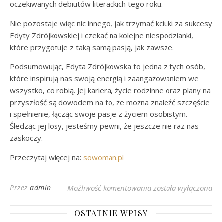
oczekiwanych debiutów literackich tego roku.
Nie pozostaje więc nic innego, jak trzymać kciuki za sukcesy
Edyty Zdrójkowskiej i czekać na kolejne niespodzianki,
które przygotuje z taką samą pasją, jak zawsze.
Podsumowując, Edyta Zdrójkowska to jedna z tych osób,
które inspirują nas swoją energią i zaangażowaniem we
wszystko, co robią. Jej kariera, życie rodzinne oraz plany na
przyszłość są dowodem na to, że można znaleźć szczęście
i spełnienie, łącząc swoje pasje z życiem osobistym.
Śledząc jej losy, jesteśmy pewni, że jeszcze nie raz nas
zaskoczy.
Przeczytaj więcej na:
sowoman.pl
Edyta Zdrójkowska: K
Przez
admin
Możliwość komentowania
została wyłączona
OSTATNIE WPISY