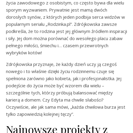
życia zawodowego z osobistym, co często bywa dla wielu
sporym wyzwaniem. Prywatnie jest mamą dwóch
dorosłych synów, z których jeden podbija serca widzów w
popularnym serialu „Rodzinka.pl”. Zdrójkowska zawsze
podkreśla, że to rodzina jest jej głównym źródłem inspiracji
i siły. Jej dom można porównać do wesołego placu zabaw
pełnego miłości, śmiechu i… czasem przewrotnych
wybryków kotów!
Zdrójkowska przyznaje, że każdy dzień uczy ją czegoś
nowego i to właśnie dzięki życiu rodzinnemu czuje się
spełniona zarówno jako kobieta, jak i profesjonalistka. Jej
podejście do życia może być wzorem dla wielu –
szczególnie tych, którzy próbują balansować między
karierą a domem. Czy Edyta ma chwile słabości?
Oczywiście, ale jak sama mówi, „każda chwilowa burza jest
tylko zapowiedzią kolejnej tęczy”.
Najnowsze projekty z