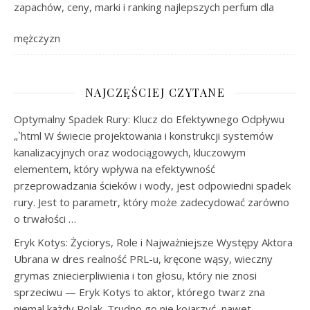
zapachów, ceny, marki i ranking najlepszych perfum dla
mężczyzn
NAJCZĘŚCIEJ CZYTANE
Optymalny Spadek Rury: Klucz do Efektywnego Odpływu
„`html W świecie projektowania i konstrukcji systemów
kanalizacyjnych oraz wodociągowych, kluczowym
elementem, który wpływa na efektywność
przeprowadzania ścieków i wody, jest odpowiedni spadek
rury. Jest to parametr, który może zadecydować zarówno
o trwałości …
Eryk Kotys: Życiorys, Role i Najważniejsze Występy Aktora
Ubrana w dres realność PRL-u, kręcone wąsy, wieczny
grymas zniecierpliwienia i ton głosu, który nie znosi
sprzeciwu — Eryk Kotys to aktor, którego twarz zna
niemal każdy Polak. Trudno go nie kojarzyć, nawet …