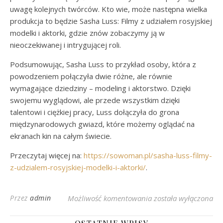
uwagę kolejnych twórców. Kto wie, może następna wielka
produkcja to będzie Sasha Luss: Filmy z udziałem rosyjskiej
modelki i aktorki, gdzie znów zobaczymy ją w
nieoczekiwanej i intrygującej roli.
Podsumowując, Sasha Luss to przykład osoby, która z
powodzeniem połączyła dwie różne, ale równie
wymagające dziedziny – modeling i aktorstwo. Dzięki
swojemu wyglądowi, ale przede wszystkim dzięki
talentowi i ciężkiej pracy, Luss dołączyła do grona
międzynarodowych gwiazd, które możemy oglądać na
ekranach kin na całym świecie.
Przeczytaj więcej na:
https://sowoman.pl/sasha-luss-filmy-
z-udzialem-rosyjskiej-modelki-i-aktorki/
.
Sasha Luss: Najlepsze
Przez
admin
Możliwość komentowania
została wyłączona