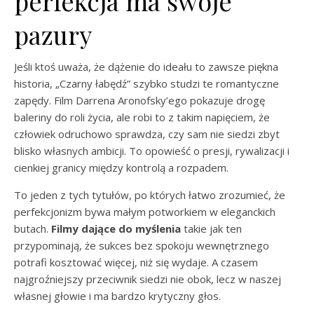
perfekcja ma swoje
pazury
Jeśli ktoś uważa, że dążenie do ideału to zawsze piękna
historia, „Czarny łabędź” szybko studzi te romantyczne
zapędy. Film Darrena Aronofsky’ego pokazuje drogę
baleriny do roli życia, ale robi to z takim napięciem, że
człowiek odruchowo sprawdza, czy sam nie siedzi zbyt
blisko własnych ambicji. To opowieść o presji, rywalizacji i
cienkiej granicy między kontrolą a rozpadem.
To jeden z tych tytułów, po których łatwo zrozumieć, że
perfekcjonizm bywa małym potworkiem w eleganckich
butach.
Filmy dające do myślenia
takie jak ten
przypominają, że sukces bez spokoju wewnętrznego
potrafi kosztować więcej, niż się wydaje. A czasem
najgroźniejszy przeciwnik siedzi nie obok, lecz w naszej
własnej głowie i ma bardzo krytyczny głos.