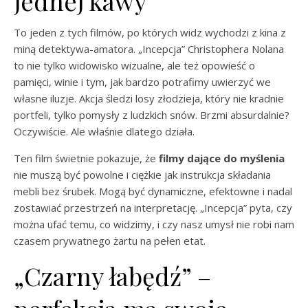
jednej kawy
To jeden z tych filmów, po których widz wychodzi z kina z
miną detektywa-amatora. „Incepcja” Christophera Nolana
to nie tylko widowisko wizualne, ale też opowieść o
pamięci, winie i tym, jak bardzo potrafimy uwierzyć we
własne iluzje. Akcja śledzi losy złodzieja, który nie kradnie
portfeli, tylko pomysły z ludzkich snów. Brzmi absurdalnie?
Oczywiście. Ale właśnie dlatego działa.
Ten film świetnie pokazuje, że
filmy dające do myślenia
nie muszą być powolne i ciężkie jak instrukcja składania
mebli bez śrubek. Mogą być dynamiczne, efektowne i nadal
zostawiać przestrzeń na interpretację. „Incepcja” pyta, czy
można ufać temu, co widzimy, i czy nasz umysł nie robi nam
czasem prywatnego żartu na pełen etat.
„Czarny łabędź” –