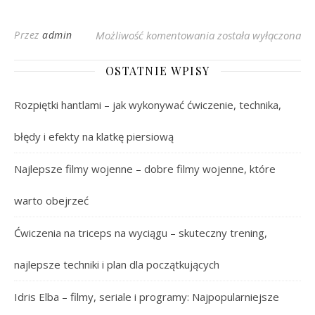
Filmy dające do myśle
Przez
admin
Możliwość komentowania
została wyłączona
OSTATNIE WPISY
Rozpiętki hantlami – jak wykonywać ćwiczenie, technika,
błędy i efekty na klatkę piersiową
Najlepsze filmy wojenne – dobre filmy wojenne, które
warto obejrzeć
Ćwiczenia na triceps na wyciągu – skuteczny trening,
najlepsze techniki i plan dla początkujących
Idris Elba – filmy, seriale i programy: Najpopularniejsze