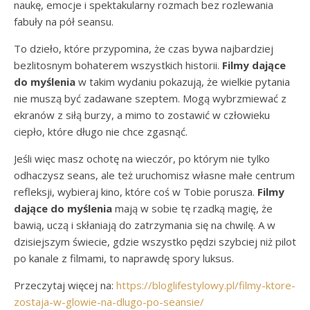
naukę, emocje i spektakularny rozmach bez rozlewania
fabuły na pół seansu.
To dzieło, które przypomina, że czas bywa najbardziej
bezlitosnym bohaterem wszystkich historii.
Filmy dające
do myślenia
w takim wydaniu pokazują, że wielkie pytania
nie muszą być zadawane szeptem. Mogą wybrzmiewać z
ekranów z siłą burzy, a mimo to zostawić w człowieku
ciepło, które długo nie chce zgasnąć.
Jeśli więc masz ochotę na wieczór, po którym nie tylko
odhaczysz seans, ale też uruchomisz własne małe centrum
refleksji, wybieraj kino, które coś w Tobie porusza.
Filmy
dające do myślenia
mają w sobie tę rzadką magię, że
bawią, uczą i skłaniają do zatrzymania się na chwilę. A w
dzisiejszym świecie, gdzie wszystko pędzi szybciej niż pilot
po kanale z filmami, to naprawdę spory luksus.
Przeczytaj więcej na:
https://bloglifestylowy.pl/filmy-ktore-
zostaja-w-glowie-na-dlugo-po-seansie/