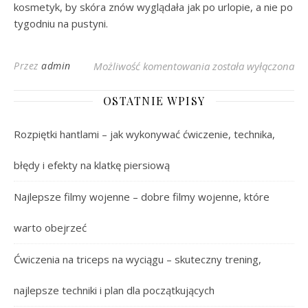
kosmetyk, by skóra znów wyglądała jak po urlopie, a nie po
tygodniu na pustyni.
Krem z mocznikiem do
Przez
admin
Możliwość komentowania
została wyłączona
OSTATNIE WPISY
Rozpiętki hantlami – jak wykonywać ćwiczenie, technika,
błędy i efekty na klatkę piersiową
Najlepsze filmy wojenne – dobre filmy wojenne, które
warto obejrzeć
Ćwiczenia na triceps na wyciągu – skuteczny trening,
najlepsze techniki i plan dla początkujących