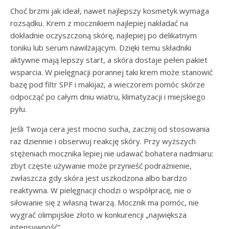
Choć brzmi jak ideał, nawet najlepszy kosmetyk wymaga
rozsądku. Krem z mocznikiem najlepiej nakładać na
dokładnie oczyszczoną skórę, najlepiej po delikatnym
toniku lub serum nawilżającym. Dzięki temu składniki
aktywne mają lepszy start, a skóra dostaje pełen pakiet
wsparcia. W pielęgnacji porannej taki krem może stanowić
bazę pod filtr SPF i makijaż, a wieczorem pomóc skórze
odpocząć po całym dniu wiatru, klimatyzacji i miejskiego
pyłu.
Jeśli Twoja cera jest mocno sucha, zacznij od stosowania
raz dziennie i obserwuj reakcję skóry. Przy wyższych
stężeniach mocznika lepiej nie udawać bohatera nadmiaru:
zbyt częste używanie może przynieść podrażnienie,
zwłaszcza gdy skóra jest uszkodzona albo bardzo
reaktywna. W pielęgnacji chodzi o współpracę, nie o
siłowanie się z własną twarzą. Mocznik ma pomóc, nie
wygrać olimpijskie złoto w konkurencji „największa
intensywność”.