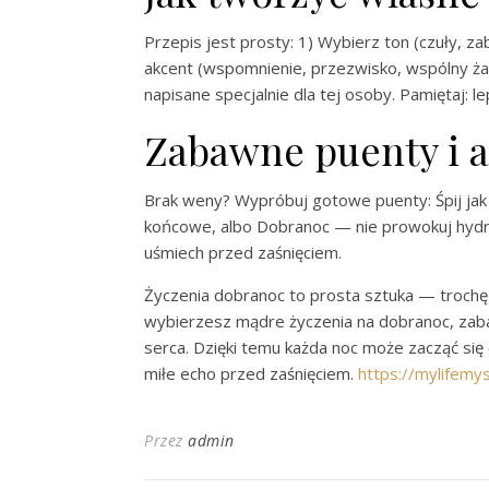
Przepis jest prosty: 1) Wybierz ton (czuły, z
akcent (wspomnienie, przezwisko, wspólny żar
napisane specjalnie dla tej osoby. Pamiętaj: l
Zabawne puenty i a
Brak weny? Wypróbuj gotowe puenty: Śpij jak 
końcowe, albo Dobranoc — nie prowokuj hydra
uśmiech przed zaśnięciem.
Życzenia dobranoc to prosta sztuka — trochę 
wybierzesz mądre życzenia na dobranoc, zaba
serca. Dzięki temu każda noc może zacząć się
miłe echo przed zaśnięciem.
https://mylifemy
Przez
admin