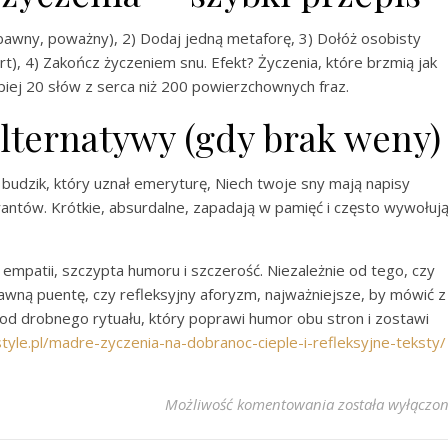
abawny, poważny), 2) Dodaj jedną metaforę, 3) Dołóż osobisty
t), 4) Zakończ życzeniem snu. Efekt? Życzenia, które brzmią jak
epiej 20 słów z serca niż 200 powierzchownych fraz.
lternatywy (gdy brak weny)
budzik, który uznał emeryturę, Niech twoje sny mają napisy
ntów. Krótkie, absurdalne, zapadają w pamięć i często wywołuj
empatii, szczypta humoru i szczerość. Niezależnie od tego, czy
wną puentę, czy refleksyjny aforyzm, najważniejsze, by mówić z
 od drobnego rytuału, który poprawi humor obu stron i zostawi
style.pl/madre-zyczenia-na-dobranoc-cieple-i-refleksyjne-teksty/
Niezwykłe i Mądr
Możliwość komentowania
została wyłączo