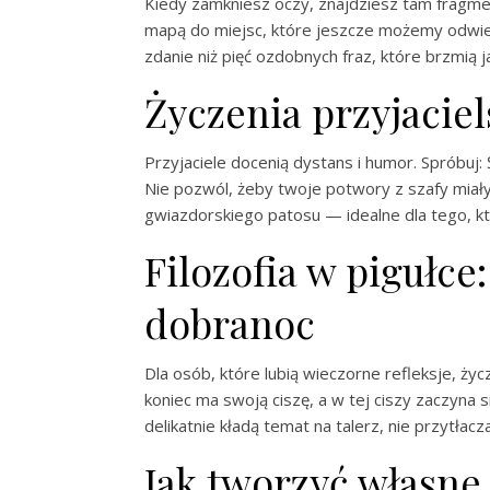
Kiedy zamkniesz oczy, znajdziesz tam fragmen
mapą do miejsc, które jeszcze możemy odwied
zdanie niż pięć ozdobnych fraz, które brzmią j
Życzenia przyjacie
Przyjaciele docenią dystans i humor. Spróbuj:
Nie pozwól, żeby twoje potwory z szafy miały
gwiazdorskiego patosu — idealne dla tego, kto
Filozofia w pigułce
dobranoc
Dla osób, które lubią wieczorne refleksje, ży
koniec ma swoją ciszę, a w tej ciszy zaczyna s
delikatnie kładą temat na talerz, nie przytła
Jak tworzyć własne