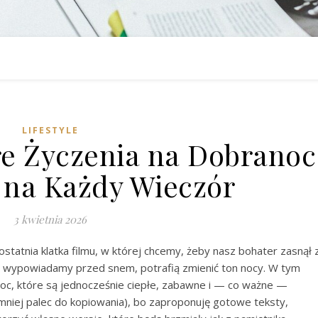
LIFESTYLE
re Życzenia na Dobranoc
e na Każdy Wieczór
3 kwietnia 2026
statnia klatka filmu, w której chcemy, żeby nasz bohater zasnął 
re wypowiadamy przed snem, potrafią zmienić ton nocy. W tym
noc, które są jednocześnie ciepłe, zabawne i — co ważne —
jmniej palec do kopiowania), bo zaproponuję gotowe teksty,