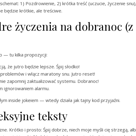
schemat: 1) Pozdrowienie, 2) krótka treść (uczucie, życzenie snu)
e będzie krótkie, ale treściwe.
re życzenia na dobranoc (z
— tu kilka propozycji:
ą, że jutro będzie lepsze. Śpij słodko!
h problemów i włącz maratony snu. Jutro reset!
y, nie zapomnij zaktualizować systemu. Dobranoc!
nym ignorowaniem alarmu.
m inside jokeiem — wtedy działa jak tajny kod przyjaźni.
eksyjne teksty
. Krótko i prosto: Śpij dobrze, niech moje myśli cię strzegą, al