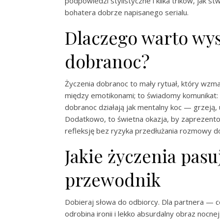
podpowiedzi stylistyczne i kilka trików, jak s
bohatera dobrze napisanego serialu.
Dlaczego warto wys
dobranoc?
Życzenia dobranoc to mały rytuał, który wzma
między emotikonami; to świadomy komunikat: M
dobranoc działają jak mentalny koc — grzeją, 
Dodatkowo, to świetna okazja, by zaprezentow
refleksję bez ryzyka przedłużania rozmowy d
Jakie życzenia pasu
przewodnik
Dobieraj słowa do odbiorcy. Dla partnera — co
odrobina ironii i lekko absurdalny obraz nocne