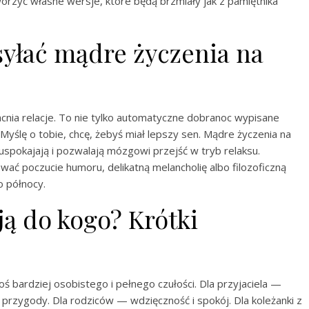
tworzyć własne wersje, które będą brzmiały jak z pamiętnika
yłać mądre życzenia na
cnia relacje. To nie tylko automatyczne dobranoc wypisane
yślę o tobie, chcę, żebyś miał lepszy sen. Mądre życzenia na
uspokajają i pozwalają mózgowi przejść w tryb relaksu.
ać poczucie humoru, delikatną melancholię albo filozoficzną
o północy.
ją do kogo? Krótki
ś bardziej osobistego i pełnego czułości. Dla przyjaciela —
j przygody. Dla rodziców — wdzięczność i spokój. Dla koleżanki z