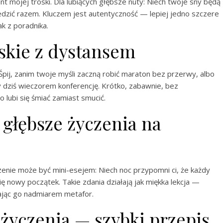
t mojej troski. Dla lubiących głębsze nuty: Niech twoje sny będą
zić razem. Kluczem jest autentyczność — lepiej jedno szczere
ak z poradnika.
lskie z dystansem
 Śpij, zanim twoje myśli zaczną robić maraton bez przerwy, albo
 dziś wieczorem konferencję. Krótko, zabawnie, bez
 lubi się śmiać zamiast smucić.
: głębsze życzenia na
czenie może być mini-esejem: Niech noc przypomni ci, że każdy
ię nowy początek. Takie zdania działają jak miękka lekcja —
czając go nadmiarem metafor.
 życzenia — szybki przepis