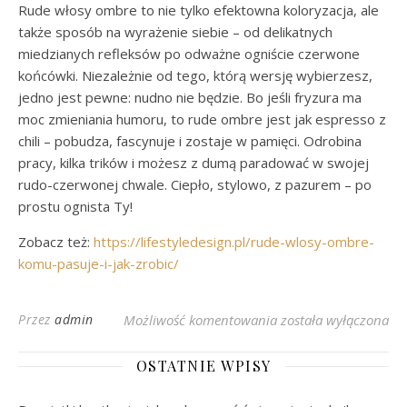
Rude włosy ombre to nie tylko efektowna koloryzacja, ale
także sposób na wyrażenie siebie – od delikatnych
miedzianych refleksów po odważne ogniście czerwone
końcówki. Niezależnie od tego, którą wersję wybierzesz,
jedno jest pewne: nudno nie będzie. Bo jeśli fryzura ma
moc zmieniania humoru, to rude ombre jest jak espresso z
chili – pobudza, fascynuje i zostaje w pamięci. Odrobina
pracy, kilka trików i możesz z dumą paradować w swojej
rudo-czerwonej chwale. Ciepło, stylowo, z pazurem – po
prostu ognista Ty!
Zobacz też:
https://lifestyledesign.pl/rude-wlosy-ombre-
komu-pasuje-i-jak-zrobic/
Rude Włosy Ombre: Ja
Przez
admin
Możliwość komentowania
została wyłączona
OSTATNIE WPISY