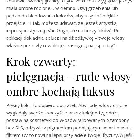
zostawić twardej granicy, chyba że chcesz wyglądać jakbyś
miała ombre robione… w ciemno. Użyj grzebienia lub
pędzla do blendowania kolorów, aby uzyskać miękkie
przejście – i tak, możesz udawać, że jesteś artystką
impresjonistyczną (Van Gogh, ale na burzy loków). Po
aplikacji dokładnie spłucz i nałóż odżywkę – twoje włosy
właśnie przeszły rewolucję i zasługują na „spa day”.
Krok czwarty:
pielęgnacja – rude włosy
ombre kochają luksus
Piękny kolor to dopiero początek. Aby rude włosy ombre
wyglądały świeżo i soczyście przez kolejne tygodnie,
postaw na kosmetyki do włosów farbowanych. Szampony
bez SLS, odżywki z pigmentem podbijającym kolor i maski z
filtrem UV to nowi najlepsi przyjaciele twojej fryzury. A jeśli