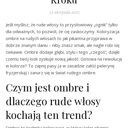
23 sierpnia 2025
Jeśli myślisz, że rude włosy to przysłowiowy „ognik” tylko
dla odważnych, to pozwól, że cię zaskoczymy. Koloryzacja
ombre na rudych włosach to jak pikantna przyprawa w
dobrze znanym daniu – niby znasz smak, ale nagle robi się
ciekawie. Ombre dodaje głębi, stylu i tego „czegoś”, dzięki
czemu twój look zyskuje nową jakość. Gotowa na rewolucję
w kolorze? To zapnij pasy (a w zasadzie załóż pelerynę
fryzjerską) i zanurz się w świat rudego ombre.
Czym jest ombre i
dlaczego rude włosy
kochają ten trend?
Ombre to technika koloryzacji, w której kolor płynnie