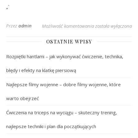
„`
Hiszpańska Fala: Dlac
Przez
admin
Możliwość komentowania
została wyłączona
OSTATNIE WPISY
Rozpiętki hantlami – jak wykonywać ćwiczenie, technika,
błędy i efekty na klatkę piersiową
Najlepsze filmy wojenne – dobre filmy wojenne, które
warto obejrzeć
Ćwiczenia na triceps na wyciągu – skuteczny trening,
najlepsze techniki i plan dla początkujących