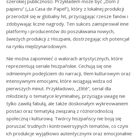
szerokiej publiczności. Przykładem może być „Dom z
papieru” („La Casa de Papel”), który z lokalnej produkcji
przerodził się w globalny hit, przyciągając rzesze fanów i
zdobywając liczne nagrody. Ten sukces zainspirował inne
platformy i producentów do poszukiwania nowych,
świeżych produkcji z Hiszpanii, dostrzegając ich potencjał
na rynku międzynarodowym.
Nie można zapomnieć o walorach artystycznych, które
reprezentują seriale hiszpańskie. Cechują się one
odmiennym podejściem do narracji, tłem kulturowym oraz
intensywnymi emocjami, które wciągają widza od
pierwszych minut. Przykładowo, „Elité”, serial dla
młodzieży o tematyce kryminalnej, przyciąga uwagę nie
tylko zawiłą fabułą, ale także doskonałym wykreowaniem
postaci oraz tematyką związaną z różnorodnością
społeczną i kulturową. Twórcy hiszpańscy nie boją się
poruszać trudnych i kontrowersyjnych tematów, co czyni
ich produkcje wyjątkowo autentycznymi oraz emocjonalnie